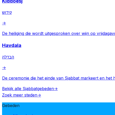
Kiddoesj
קידוש
→
De heiliging die wordt uitgesproken over wijn op vrijdaga
Havdala
הבדלה
→
De ceremonie die het einde van Sjabbat markeert en het he
Bekijk alle Sjabbatgebeden
→
Zoek meer steden
→
Gebeden