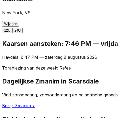
New York, VS
Wijzigen
12U
24U
Kaarsen aansteken
:
7:46 PM
—
vrijd
Havdala
:
8:47 PM
—
zaterdag 8 augustus 2026
Torahlezing van deze week
:
Re'ee
Dagelijkse Zmanim in Scarsdale
Vind zonsopgang, zonsondergang en halachische gebedst
Bekijk Zmanim
→