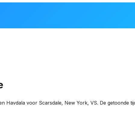
e
 en Havdala voor
Scarsdale
,
New York, VS
. De getoonde ti