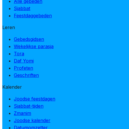
Alle gebeden
Sjabbat
Feestdaggebeden
Leren
Gebedsgidsen
Wekelijkse parasja
Tora
Daf Yomi
Profeten
Geschriften
Kalender
Joodse feestdagen
Sjabbat-tijden
Zmanim
Joodse kalender
Datumomzetter