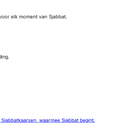
n voor elk moment van Sjabbat.
ing.
n Sjabbatkaarsen, waarmee Sjabbat begint.