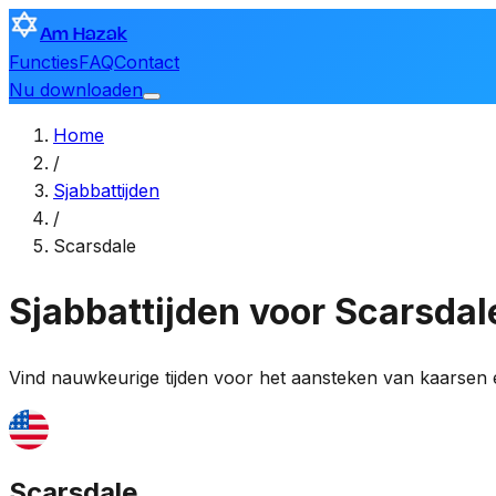
Am Hazak
Functies
FAQ
Contact
Nu downloaden
Home
/
Sjabbattijden
/
Scarsdale
Sjabbattijden voor Scarsdal
Vind nauwkeurige tijden voor het aansteken van kaarsen
Scarsdale