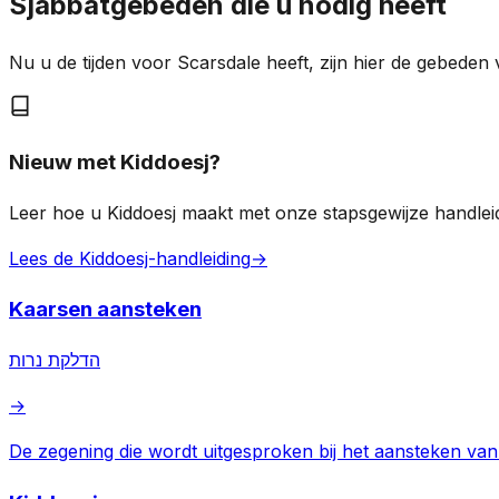
Sjabbatgebeden die u nodig heeft
Nu u de tijden voor Scarsdale heeft, zijn hier de gebede
Nieuw met Kiddoesj?
Leer hoe u Kiddoesj maakt met onze stapsgewijze handleid
Lees de Kiddoesj-handleiding
→
Kaarsen aansteken
הדלקת נרות
→
De zegening die wordt uitgesproken bij het aansteken va