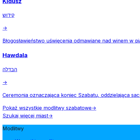
Kidusz
קידוש
→
Błogosławieństwo uświęcenia odmawiane nad winem w pią
Hawdala
הבדלה
→
Ceremonia oznaczająca koniec Szabatu, oddzielająca sa
Pokaż wszystkie modlitwy szabatowe
→
Szukaj więcej miast
→
Modlitwy