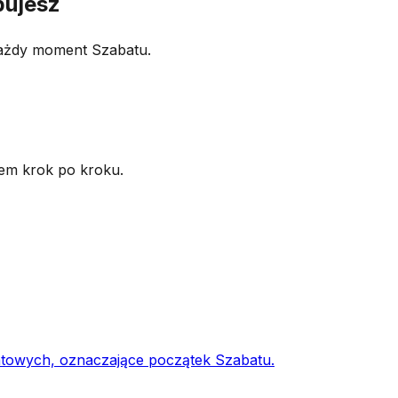
bujesz
każdy moment Szabatu.
iem krok po kroku.
atowych, oznaczające początek Szabatu.