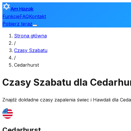
Am Hazak
Funkcje
FAQ
Kontakt
Pobierz teraz
Strona główna
/
Czasy Szabatu
/
Cedarhurst
Czasy Szabatu dla Cedarhu
Znajdź dokładne czasy zapalenia świec i Hawdali dla
Ceda
Cedarhurst