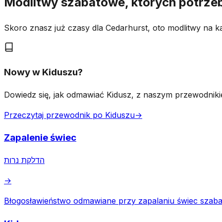
Modlitwy szabatowe, których potrze
Skoro znasz już czasy dla Cedarhurst, oto modlitwy na 
Nowy w Kiduszu?
Dowiedz się, jak odmawiać Kidusz, z naszym przewodnik
Przeczytaj przewodnik po Kiduszu
→
Zapalenie świec
הדלקת נרות
→
Błogosławieństwo odmawiane przy zapalaniu świec szab