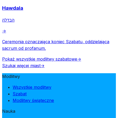
Hawdala
הבדלה
→
Ceremonia oznaczająca koniec Szabatu, oddzielająca
sacrum od profanum.
Pokaż wszystkie modlitwy szabatowe
→
Szukaj więcej miast
→
Modlitwy
Wszystkie modlitwy
Szabat
Modlitwy świąteczne
Nauka