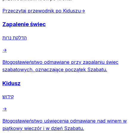
Przeczytaj przewodnik po Kiduszu
→
Zapalenie świec
הדלקת נרות
→
Błogosławieństwo odmawiane przy zapalaniu świec
szabatowych, oznaczające początek Szabatu.
Kidusz
קידוש
→
Błogosławieństwo uświęcenia odmawiane nad winem w
piątkowy wieczór i w dzień Szabatu.