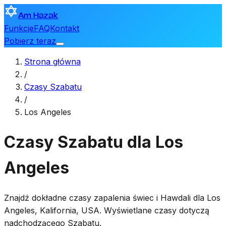
Am Hazak
Funkcje
FAQ
Kontakt
Pobierz teraz
Strona główna
/
Czasy Szabatu
/
Los Angeles
Czasy Szabatu dla Los
Angeles
Znajdź dokładne czasy zapalenia świec i Hawdali dla
Los
Angeles
,
Kalifornia, USA
. Wyświetlane czasy dotyczą
nadchodzącego Szabatu.