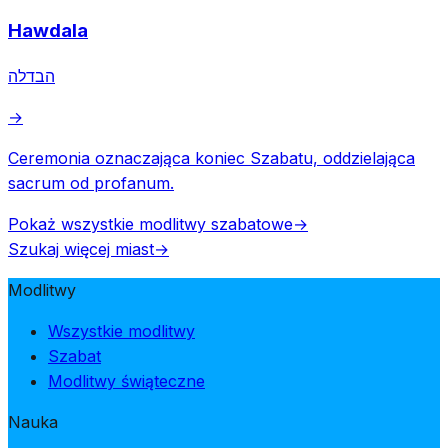
Hawdala
הבדלה
→
Ceremonia oznaczająca koniec Szabatu, oddzielająca
sacrum od profanum.
Pokaż wszystkie modlitwy szabatowe
→
Szukaj więcej miast
→
Modlitwy
Wszystkie modlitwy
Szabat
Modlitwy świąteczne
Nauka