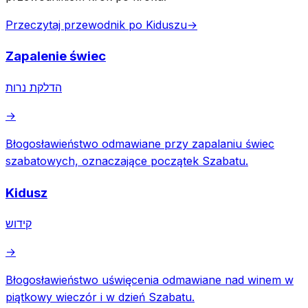
Przeczytaj przewodnik po Kiduszu
→
Zapalenie świec
הדלקת נרות
→
Błogosławieństwo odmawiane przy zapalaniu świec
szabatowych, oznaczające początek Szabatu.
Kidusz
קידוש
→
Błogosławieństwo uświęcenia odmawiane nad winem w
piątkowy wieczór i w dzień Szabatu.