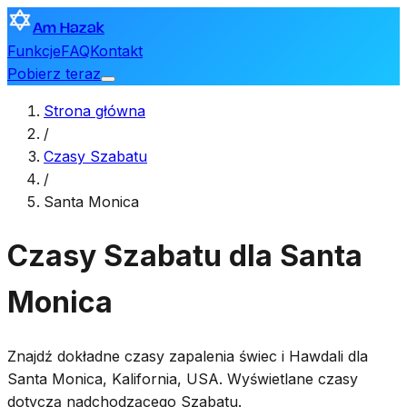
Am Hazak
Funkcje
FAQ
Kontakt
Pobierz teraz
Strona główna
/
Czasy Szabatu
/
Santa Monica
Czasy Szabatu dla Santa
Monica
Znajdź dokładne czasy zapalenia świec i Hawdali dla
Santa Monica
,
Kalifornia, USA
. Wyświetlane czasy
dotyczą nadchodzącego Szabatu.