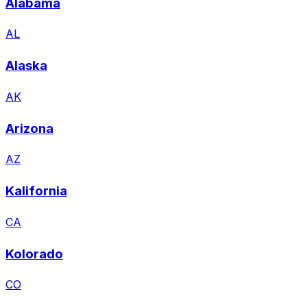
Alabama
AL
Alaska
AK
Arizona
AZ
Kalifornia
CA
Kolorado
CO