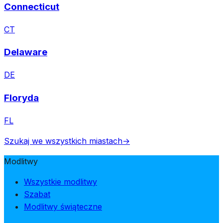
Connecticut
CT
Delaware
DE
Floryda
FL
Szukaj we wszystkich miastach
→
Modlitwy
Wszystkie modlitwy
Szabat
Modlitwy świąteczne