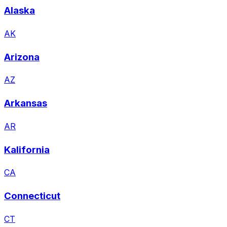
Alaska
AK
Arizona
AZ
Arkansas
AR
Kalifornia
CA
Connecticut
CT