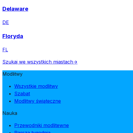
Delaware
DE
Floryda
FL
Szukaj we wszystkich miastach
→
Modlitwy
Wszystkie modlitwy
Szabat
Modlitwy świąteczne
Nauka
Przewodniki modlitewne
Parsza tygodnia