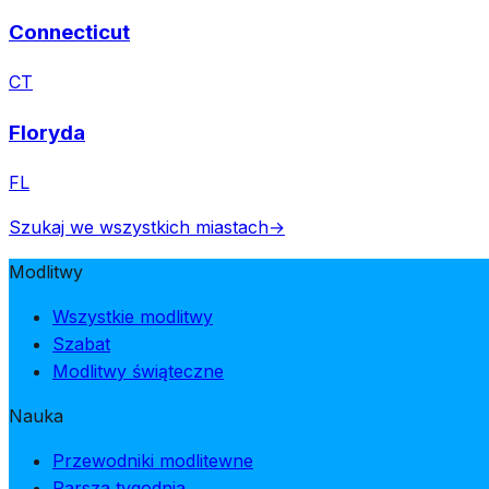
Connecticut
CT
Floryda
FL
Szukaj we wszystkich miastach
→
Modlitwy
Wszystkie modlitwy
Szabat
Modlitwy świąteczne
Nauka
Przewodniki modlitewne
Parsza tygodnia