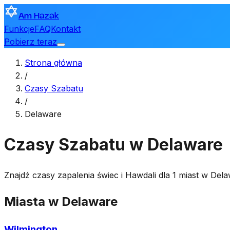
Am Hazak
Funkcje
FAQ
Kontakt
Pobierz teraz
Strona główna
/
Czasy Szabatu
/
Delaware
Czasy Szabatu w Delaware
Znajdź czasy zapalenia świec i Hawdali dla 1 miast w De
Miasta w Delaware
Wilmington