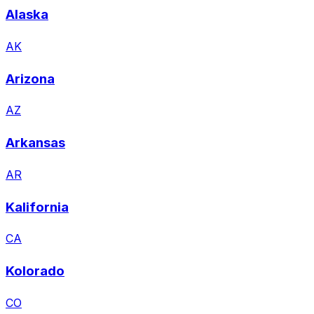
Alaska
AK
Arizona
AZ
Arkansas
AR
Kalifornia
CA
Kolorado
CO