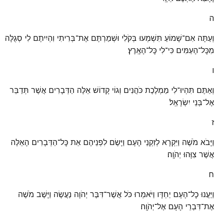
ה
וְעַתָּה אִם־שָׁמוֹעַ תִּשְׁמְעוּ בְּקֹלִי וּשְׁמַרְתֶּם אֶת־בְּרִיתִי וִהְיִיתֶם לִי סְגֻלָּה
מִכׇּל־הָעַמִּים כִּי־לִי כׇּל־הָאָֽרֶץ׃
ו
וְאַתֶּם תִּהְיוּ־לִי מַמְלֶכֶת כֹּהֲנִים וְגוֹי קָדוֹשׁ אֵלֶּה הַדְּבָרִים אֲשֶׁר תְּדַבֵּר
אֶל־בְּנֵי יִשְׂרָאֵֽל׃
ז
וַיָּבֹא מֹשֶׁה וַיִּקְרָא לְזִקְנֵי הָעָם וַיָּשֶׂם לִפְנֵיהֶם אֵת כׇּל־הַדְּבָרִים הָאֵלֶּה
אֲשֶׁר צִוָּהוּ יְהֹוָֽה׃
ח
וַיַּעֲנוּ כׇל־הָעָם יַחְדָּו וַיֹּאמְרוּ כֹּל אֲשֶׁר־דִּבֶּר יְהֹוָה נַעֲשֶׂה וַיָּשֶׁב מֹשֶׁה
אֶת־דִּבְרֵי הָעָם אֶל־יְהֹוָֽה׃