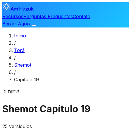
Am Hazak
Recursos
Perguntas Frequentes
Contato
Baixar Agora
Início
/
Torá
/
Shemot
/
Capítulo 19
שמות
יט
Shemot
Capítulo 19
25 versículos