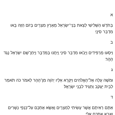
א
בַּחֹדֶשׁ הַשְּׁלִישִׁי לְצֵאת בְּנֵי־יִשְׂרָאֵל מֵאֶרֶץ מִצְרָיִם בַּיּוֹם הַזֶּה בָּאוּ
מִדְבַּר סִינָֽי׃
ב
וַיִּסְעוּ מֵרְפִידִים וַיָּבֹאוּ מִדְבַּר סִינַי וַֽיַּחֲנוּ בַּמִּדְבָּר וַיִּֽחַן־שָׁם יִשְׂרָאֵל נֶגֶד
הָהָֽר׃
ג
וּמֹשֶׁה עָלָה אֶל־הָאֱלֹהִים וַיִּקְרָא אֵלָיו יְהֹוָה מִן־הָהָר לֵאמֹר כֹּה תֹאמַר
לְבֵית יַעֲקֹב וְתַגֵּיד לִבְנֵי יִשְׂרָאֵֽל׃
ד
אַתֶּם רְאִיתֶם אֲשֶׁר עָשִׂיתִי לְמִצְרָיִם וָאֶשָּׂא אֶתְכֶם עַל־כַּנְפֵי נְשָׁרִים
וָאָבִא אֶתְכֶם אֵלָֽי׃