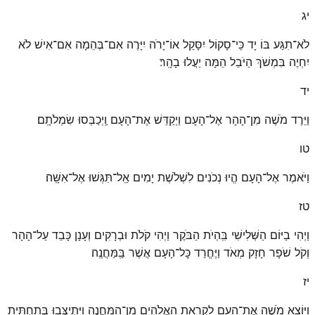
יג
לֹא־תִגַּע בּוֹ יָד כִּֽי־סָקוֹל יִסָּקֵל אוֹ־יָרֹה יִיָּרֶה אִם־בְּהֵמָה אִם־אִישׁ לֹא
יִחְיֶה בִּמְשֹׁךְ הַיֹּבֵל הֵמָּה יַעֲלוּ בָהָֽר׃
יד
וַיֵּרֶד מֹשֶׁה מִן־הָהָר אֶל־הָעָם וַיְקַדֵּשׁ אֶת־הָעָם וַֽיְכַבְּסוּ שִׂמְלֹתָֽם׃
טו
וַיֹּאמֶר אֶל־הָעָם הֱיוּ נְכֹנִים לִשְׁלֹשֶׁת יָמִים אַֽל־תִּגְּשׁוּ אֶל־אִשָּֽׁה׃
טז
וַיְהִי בַיּוֹם הַשְּׁלִישִׁי בִּֽהְיֹת הַבֹּקֶר וַיְהִי קֹלֹת וּבְרָקִים וְעָנָן כָּבֵד עַל־הָהָר
וְקֹל שֹׁפָר חָזָק מְאֹד וַיֶּחֱרַד כׇּל־הָעָם אֲשֶׁר בַּֽמַּחֲנֶֽה׃
יז
וַיּוֹצֵא מֹשֶׁה אֶת־הָעָם לִקְרַאת הָֽאֱלֹהִים מִן־הַֽמַּחֲנֶה וַיִּֽתְיַצְּבוּ בְּתַחְתִּית