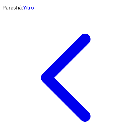
Parashá
:
Yitro