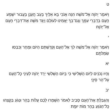
ט
וַיֹּאמֶר יְהֹוָה אֶל־מֹשֶׁה הִנֵּה אָנֹכִי בָּא אֵלֶיךָ בְּעַב הֶֽעָנָן בַּעֲבוּר יִשְׁמַע
הָעָם בְּדַבְּרִי עִמָּךְ וְגַם־בְּךָ יַאֲמִינוּ לְעוֹלָם וַיַּגֵּד מֹשֶׁה אֶת־דִּבְרֵי הָעָם
אֶל־יְהֹוָֽה׃
י
וַיֹּאמֶר יְהֹוָה אֶל־מֹשֶׁה לֵךְ אֶל־הָעָם וְקִדַּשְׁתָּם הַיּוֹם וּמָחָר וְכִבְּסוּ
שִׂמְלֹתָֽם׃
יא
וְהָיוּ נְכֹנִים לַיּוֹם הַשְּׁלִישִׁי כִּי בַּיּוֹם הַשְּׁלִשִׁי יֵרֵד יְהֹוָה לְעֵינֵי כׇל־הָעָם
עַל־הַר סִינָֽי׃
יב
וְהִגְבַּלְתָּ אֶת־הָעָם סָבִיב לֵאמֹר הִשָּׁמְרוּ לָכֶם עֲלוֹת בָּהָר וּנְגֹעַ בְּקָצֵהוּ
כׇּל־הַנֹּגֵעַ בָּהָר מוֹת יוּמָֽת׃