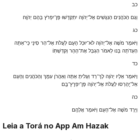
כב
וְגַם הַכֹּהֲנִים הַנִּגָּשִׁים אֶל־יְהֹוָה יִתְקַדָּשׁוּ פֶּן־יִפְרֹץ בָּהֶם יְהֹוָֽה׃
כג
וַיֹּאמֶר מֹשֶׁה אֶל־יְהֹוָה לֹא־יוּכַל הָעָם לַעֲלֹת אֶל־הַר סִינָי כִּֽי־אַתָּה
הַעֵדֹתָה בָּנוּ לֵאמֹר הַגְבֵּל אֶת־הָהָר וְקִדַּשְׁתּֽוֹ׃
כד
וַיֹּאמֶר אֵלָיו יְהֹוָה לֶךְ־רֵד וְעָלִיתָ אַתָּה וְאַהֲרֹן עִמָּךְ וְהַכֹּהֲנִים וְהָעָם
אַל־יֶֽהֶרְסוּ לַעֲלֹת אֶל־יְהֹוָה פֶּן־יִפְרׇץ־בָּֽם׃
כה
וַיֵּרֶד מֹשֶׁה אֶל־הָעָם וַיֹּאמֶר אֲלֵהֶֽם׃
Leia a Torá no App Am Hazak