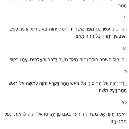
הָהָֽר׃
יח
וְהַר סִינַי עָשַׁן כֻּלּוֹ מִפְּנֵי אֲשֶׁר יָרַד עָלָיו יְהֹוָה בָּאֵשׁ וַיַּעַל עֲשָׁנוֹ כְּעֶשֶׁן
הַכִּבְשָׁן וַיֶּחֱרַד כׇּל־הָהָר מְאֹֽד׃
יט
וַֽיְהִי קוֹל הַשֹּׁפָר הוֹלֵךְ וְחָזֵק מְאֹד מֹשֶׁה יְדַבֵּר וְהָאֱלֹהִים יַעֲנֶנּוּ בְקֽוֹל׃
כ
וַיֵּרֶד יְהֹוָה עַל־הַר סִינַי אֶל־רֹאשׁ הָהָר וַיִּקְרָא יְהֹוָה לְמֹשֶׁה אֶל־רֹאשׁ
הָהָר וַיַּעַל מֹשֶֽׁה׃
כא
וַיֹּאמֶר יְהֹוָה אֶל־מֹשֶׁה רֵד הָעֵד בָּעָם פֶּן־יֶהֶרְסוּ אֶל־יְהֹוָה לִרְאוֹת וְנָפַל
מִמֶּנּוּ רָֽב׃