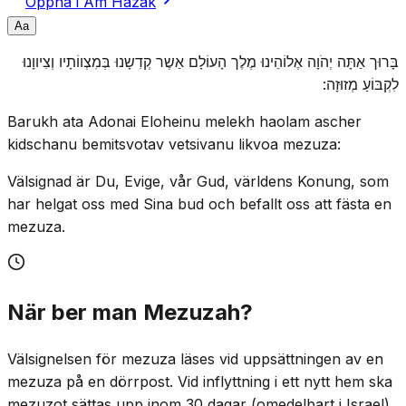
Öppna i Am Hazak
A
a
בָּרוּך אַתָּה יְהֹוָה אֶלוֹהֵינוּ מֶלֶך הָעוֹלָם אַשֶר קְדִשָנוּ בְּמִצְווֹתָיו וְצִיווָנוּ
לִקְבּוֹעַ מְזוּזָה:
Barukh ata Adonai Eloheinu melekh haolam ascher
kidschanu bemitsvotav vetsivanu likvoa mezuza:
Välsignad är Du, Evige, vår Gud, världens Konung, som
har helgat oss med Sina bud och befallt oss att fästa en
mezuza.
När ber man Mezuzah?
Välsignelsen för mezuza läses vid uppsättningen av en
mezuza på en dörrpost. Vid inflyttning i ett nytt hem ska
mezuzot sättas upp inom 30 dagar (omedelbart i Israel).