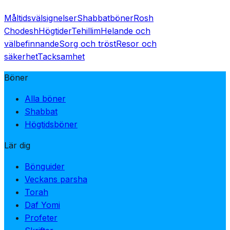
Måltidsvälsignelser
Shabbatböner
Rosh
Chodesh
Högtider
Tehillim
Helande och
välbefinnande
Sorg och tröst
Resor och
säkerhet
Tacksamhet
Böner
Alla böner
Shabbat
Högtidsböner
Lär dig
Bönguider
Veckans parsha
Torah
Daf Yomi
Profeter