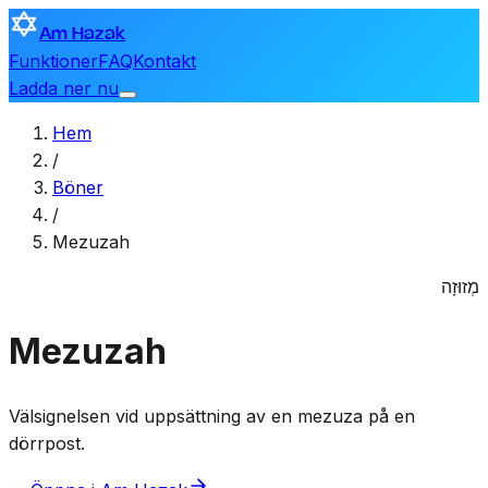
Am Hazak
Funktioner
FAQ
Kontakt
Ladda ner nu
Hem
/
Böner
/
Mezuzah
מְזוּזָה
Mezuzah
Välsignelsen vid uppsättning av en mezuza på en
dörrpost.