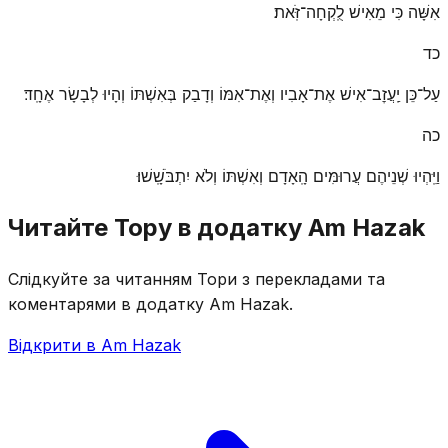
אִשָּׁה כִּי מֵאִישׁ לֻֽקְחָה־זֹּֽאת׃
כד
עַל־כֵּן יַֽעֲזׇב־אִישׁ אֶת־אָבִיו וְאֶת־אִמּוֹ וְדָבַק בְּאִשְׁתּוֹ וְהָיוּ לְבָשָׂר אֶחָֽד׃
כה
וַיִּֽהְיוּ שְׁנֵיהֶם עֲרוּמִּים הָֽאָדָם וְאִשְׁתּוֹ וְלֹא יִתְבֹּשָֽׁשׁוּ׃
Читайте Тору в додатку Am Hazak
Слідкуйте за читанням Тори з перекладами та
коментарями в додатку Am Hazak.
Відкрити в Am Hazak