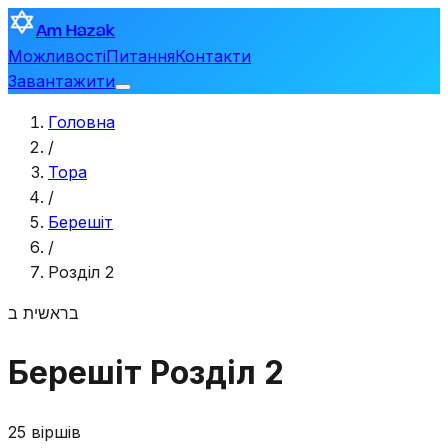
Am Hazak
Можливості
Питання
Контакти
Завантажити
Головна
/
Тора
/
Берешіт
/
Розділ 2
בראשית
ב
Берешіт
Розділ 2
25 віршів