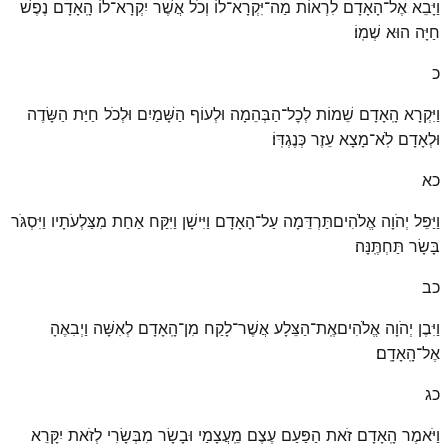
וַיָּבֵא אֶל־הָאָדָם לִרְאוֹת מַה־יִּקְרָא־לוֹ וְכֹל אֲשֶׁר יִקְרָא־לוֹ הָֽאָדָם נֶפֶשׁ
חַיָּה הוּא שְׁמֽוֹ׃
כ
וַיִּקְרָא הָֽאָדָם שֵׁמוֹת לְכׇל־הַבְּהֵמָה וּלְעוֹף הַשָּׁמַיִם וּלְכֹל חַיַּת הַשָּׂדֶה
וּלְאָדָם לֹֽא־מָצָא עֵזֶר כְּנֶגְדּֽוֹ׃
כא
וַיַּפֵּל יְהֹוָה אֱלֹהִיםתַּרְדֵּמָה עַל־הָאָדָם וַיִּישָׁן וַיִּקַּח אַחַת מִצַּלְעֹתָיו וַיִּסְגֹּר
בָּשָׂר תַּחְתֶּֽנָּה׃
כב
וַיִּבֶן יְהֹוָה אֱלֹהִיםאֶֽת־הַצֵּלָע אֲשֶׁר־לָקַח מִן־הָֽאָדָם לְאִשָּׁה וַיְבִאֶהָ
אֶל־הָֽאָדָֽם׃
כג
וַיֹּאמֶר הָֽאָדָם זֹאת הַפַּעַם עֶצֶם מֵֽעֲצָמַי וּבָשָׂר מִבְּשָׂרִי לְזֹאת יִקָּרֵא