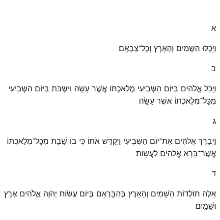
א
וַיְכֻלּוּ הַשָּׁמַיִם וְהָאָרֶץ וְכׇל־צְבָאָֽם׃
ב
וַיְכַל אֱלֹהִים בַּיּוֹם הַשְּׁבִיעִי מְלַאכְתּוֹ אֲשֶׁר עָשָׂה וַיִּשְׁבֹּת בַּיּוֹם הַשְּׁבִיעִי
מִכׇּל־מְלַאכְתּוֹ אֲשֶׁר עָשָֽׂה׃
ג
וַיְבָרֶךְ אֱלֹהִים אֶת־יוֹם הַשְּׁבִיעִי וַיְקַדֵּשׁ אֹתוֹ כִּי בוֹ שָׁבַת מִכׇּל־מְלַאכְתּוֹ
אֲשֶׁר־בָּרָא אֱלֹהִים לַעֲשֽׂוֹת׃
ד
אֵלֶּה תוֹלְדוֹת הַשָּׁמַיִם וְהָאָרֶץ בְּהִבָּֽרְאָם בְּיוֹם עֲשׂוֹת יְהֹוָה אֱלֹהִים אֶרֶץ
וְשָׁמָֽיִם׃