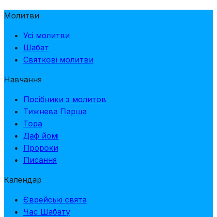
Молитви
Усі молитви
Шабат
Святкові молитви
Навчання
Посібники з молитов
Тижнева Парша
Тора
Даф йомі
Пророки
Писання
Календар
Єврейські свята
Час Шабату