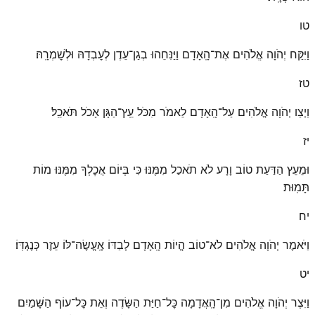
טו
וַיִּקַּח יְהֹוָה אֱלֹהִים אֶת־הָֽאָדָם וַיַּנִּחֵהוּ בְגַן־עֵדֶן לְעׇבְדָהּ וּלְשׇׁמְרָֽהּ׃
טז
וַיְצַו יְהֹוָה אֱלֹהִים עַל־הָֽאָדָם לֵאמֹר מִכֹּל עֵֽץ־הַגָּן אָכֹל תֹּאכֵֽל׃
יז
וּמֵעֵץ הַדַּעַת טוֹב וָרָע לֹא תֹאכַל מִמֶּנּוּ כִּי בְּיוֹם אֲכׇלְךָ מִמֶּנּוּ מוֹת
תָּמֽוּת׃
יח
וַיֹּאמֶר יְהֹוָה אֱלֹהִים לֹא־טוֹב הֱיוֹת הָֽאָדָם לְבַדּוֹ אֶֽעֱשֶׂה־לּוֹ עֵזֶר כְּנֶגְדּֽוֹ׃
יט
וַיִּצֶר יְהֹוָה אֱלֹהִים מִן־הָֽאֲדָמָה כׇּל־חַיַּת הַשָּׂדֶה וְאֵת כׇּל־עוֹף הַשָּׁמַיִם