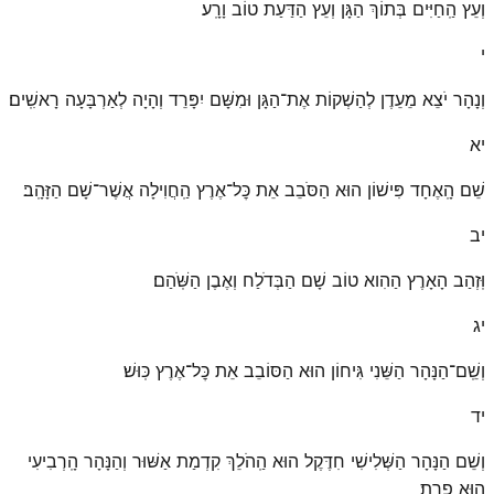
וְעֵץ הַֽחַיִּים בְּתוֹךְ הַגָּן וְעֵץ הַדַּעַת טוֹב וָרָֽע׃
י
וְנָהָר יֹצֵא מֵעֵדֶן לְהַשְׁקוֹת אֶת־הַגָּן וּמִשָּׁם יִפָּרֵד וְהָיָה לְאַרְבָּעָה רָאשִֽׁים׃
יא
שֵׁם הָֽאֶחָד פִּישׁוֹן הוּא הַסֹּבֵב אֵת כׇּל־אֶרֶץ הַֽחֲוִילָה אֲשֶׁר־שָׁם הַזָּהָֽב׃
יב
וּֽזְהַב הָאָרֶץ הַהִוא טוֹב שָׁם הַבְּדֹלַח וְאֶבֶן הַשֹּֽׁהַם׃
יג
וְשֵֽׁם־הַנָּהָר הַשֵּׁנִי גִּיחוֹן הוּא הַסּוֹבֵב אֵת כׇּל־אֶרֶץ כּֽוּשׁ׃
יד
וְשֵׁם הַנָּהָר הַשְּׁלִישִׁי חִדֶּקֶל הוּא הַֽהֹלֵךְ קִדְמַת אַשּׁוּר וְהַנָּהָר הָֽרְבִיעִי
הוּא פְרָֽת׃