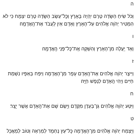
ה
וְכֹל שִׂיחַ הַשָּׂדֶה טֶרֶם יִֽהְיֶה בָאָרֶץ וְכׇל־עֵשֶׂב הַשָּׂדֶה טֶרֶם יִצְמָח כִּי לֹא
הִמְטִיר יְהֹוָה אֱלֹהִים עַל־הָאָרֶץ וְאָדָם אַיִן לַֽעֲבֹד אֶת־הָֽאֲדָמָֽה׃
ו
וְאֵד יַֽעֲלֶה מִן־הָאָרֶץ וְהִשְׁקָה אֶֽת־כׇּל־פְּנֵי הָֽאֲדָמָֽה׃
ז
וַיִּיצֶר יְהֹוָה אֱלֹהִים אֶת־הָֽאָדָם עָפָר מִן־הָאֲדָמָה וַיִּפַּח בְּאַפָּיו נִשְׁמַת
חַיִּים וַיְהִי הָֽאָדָם לְנֶפֶשׁ חַיָּֽה׃
ח
וַיִּטַּע יְהֹוָה אֱלֹהִים גַּן־בְּעֵדֶן מִקֶּדֶם וַיָּשֶׂם שָׁם אֶת־הָֽאָדָם אֲשֶׁר יָצָֽר׃
ט
וַיַּצְמַח יְהֹוָה אֱלֹהִים מִן־הָאֲדָמָה כׇּל־עֵץ נֶחְמָד לְמַרְאֶה וְטוֹב לְמַאֲכָל