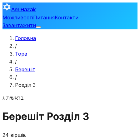
Am Hazak
Можливості
Питання
Контакти
Завантажити
Головна
/
Тора
/
Берешіт
/
Розділ 3
בראשית
ג
Берешіт
Розділ 3
24 віршів