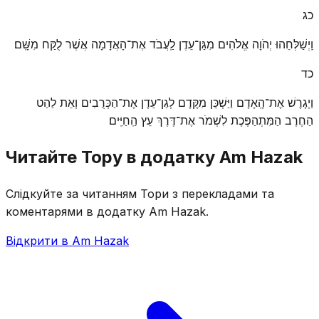
כג
וַֽיְשַׁלְּחֵהוּ יְהֹוָה אֱלֹהִים מִגַּן־עֵדֶן לַֽעֲבֹד אֶת־הָאֲדָמָה אֲשֶׁר לֻקַּח מִשָּֽׁם׃
כד
וַיְגָרֶשׁ אֶת־הָֽאָדָם וַיַּשְׁכֵּן מִקֶּדֶם לְגַן־עֵדֶן אֶת־הַכְּרֻבִים וְאֵת לַהַט
הַחֶרֶב הַמִּתְהַפֶּכֶת לִשְׁמֹר אֶת־דֶּרֶךְ עֵץ הַֽחַיִּֽים׃
Читайте Тору в додатку Am Hazak
Слідкуйте за читанням Тори з перекладами та
коментарями в додатку Am Hazak.
Відкрити в Am Hazak