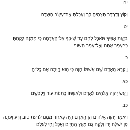
יח
וְקוֹץ וְדַרְדַּר תַּצְמִיחַֽ לָךְ וְאָכַלְתָּ אֶת־עֵשֶׂב הַשָּׂדֶֽה׃
יט
בְּזֵעַת אַפֶּיךָ תֹּאכַל לֶחֶם עַד שֽׁוּבְךָ אֶל־הָאֲדָמָה כִּי מִמֶּנָּה לֻקָּחְתָּ
כִּֽי־עָפָר אַתָּה וְאֶל־עָפָר תָּשֽׁוּב׃
כ
וַיִּקְרָא הָֽאָדָם שֵׁם אִשְׁתּוֹ חַוָּה כִּי הִוא הָֽיְתָה אֵם כׇּל־חָֽי׃
כא
וַיַּעַשׂ יְהֹוָה אֱלֹהִים לְאָדָם וּלְאִשְׁתּוֹ כׇּתְנוֹת עוֹר וַיַּלְבִּשֵֽׁם׃
כב
וַיֹּאמֶר יְהֹוָה אֱלֹהִים הֵן הָֽאָדָם הָיָה כְּאַחַד מִמֶּנּוּ לָדַעַת טוֹב וָרָע וְעַתָּה
פֶּן־יִשְׁלַח יָדוֹ וְלָקַח גַּם מֵעֵץ הַֽחַיִּים וְאָכַל וָחַי לְעֹלָֽם׃