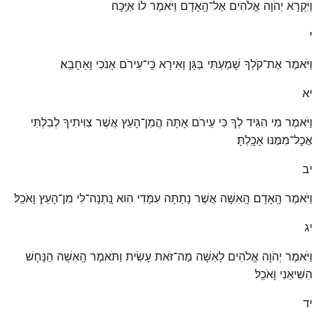
וַיִּקְרָא יְהֹוָה אֱלֹהִים אֶל־הָֽאָדָם וַיֹּאמֶר לוֹ אַיֶּֽכָּה׃
י
וַיֹּאמֶר אֶת־קֹלְךָ שָׁמַעְתִּי בַּגָּן וָאִירָא כִּֽי־עֵירֹם אָנֹכִי וָאֵחָבֵֽא׃
יא
וַיֹּאמֶר מִי הִגִּיד לְךָ כִּי עֵירֹם אָתָּה הֲמִן־הָעֵץ אֲשֶׁר צִוִּיתִיךָ לְבִלְתִּי
אֲכׇל־מִמֶּנּוּ אָכָֽלְתָּ׃
יב
וַיֹּאמֶר הָֽאָדָם הָֽאִשָּׁה אֲשֶׁר נָתַתָּה עִמָּדִי הִוא נָֽתְנָה־לִּי מִן־הָעֵץ וָאֹכֵֽל׃
יג
וַיֹּאמֶר יְהֹוָה אֱלֹהִים לָאִשָּׁה מַה־זֹּאת עָשִׂית וַתֹּאמֶר הָֽאִשָּׁה הַנָּחָשׁ
הִשִּׁיאַנִי וָאֹכֵֽל׃
יד