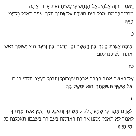
וַיֹּאמֶר יְהֹוָה אֱלֹהִיםאֶֽל־הַנָּחָשׁ כִּי עָשִׂיתָ זֹּאת אָרוּר אַתָּה
מִכׇּל־הַבְּהֵמָה וּמִכֹּל חַיַּת הַשָּׂדֶה עַל־גְּחֹנְךָ תֵלֵךְ וְעָפָר תֹּאכַל כׇּל־יְמֵי
חַיֶּֽיךָ׃
טו
וְאֵיבָה אָשִׁית בֵּֽינְךָ וּבֵין הָֽאִשָּׁה וּבֵין זַרְעֲךָ וּבֵין זַרְעָהּ הוּא יְשׁוּפְךָ רֹאשׁ
וְאַתָּה תְּשׁוּפֶנּוּ עָקֵֽב׃
טז
אֶֽל־הָאִשָּׁה אָמַר הַרְבָּה אַרְבֶּה עִצְּבוֹנֵךְ וְהֵֽרֹנֵךְ בְּעֶצֶב תֵּֽלְדִי בָנִים
וְאֶל־אִישֵׁךְ תְּשׁוּקָתֵךְ וְהוּא יִמְשׇׁל־בָּֽךְ׃
יז
וּלְאָדָם אָמַר כִּֽי־שָׁמַעְתָּ לְקוֹל אִשְׁתֶּךָ וַתֹּאכַל מִן־הָעֵץ אֲשֶׁר צִוִּיתִיךָ
לֵאמֹר לֹא תֹאכַל מִמֶּנּוּ אֲרוּרָה הָֽאֲדָמָה בַּֽעֲבוּרֶךָ בְּעִצָּבוֹן תֹּֽאכְלֶנָּה כֹּל
יְמֵי חַיֶּֽיךָ׃