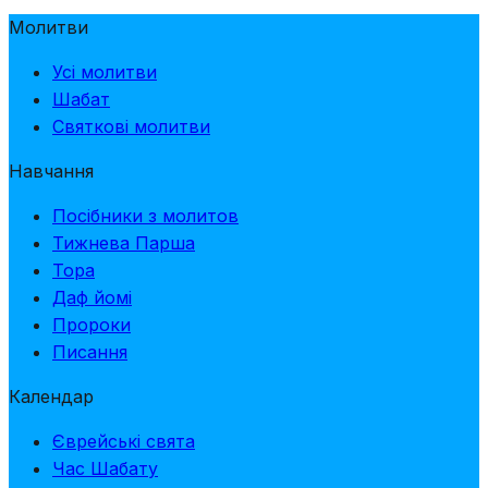
Молитви
Усі молитви
Шабат
Святкові молитви
Навчання
Посібники з молитов
Тижнева Парша
Тора
Даф йомі
Пророки
Писання
Календар
Єврейські свята
Час Шабату