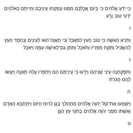
כִּי יֹדֵעַ אֱלֹהִים כִּי בְּיוֹם אֲכׇלְכֶם מִמֶּנּוּ וְנִפְקְחוּ עֵֽינֵיכֶם וִהְיִיתֶם כֵּֽאלֹהִים
יֹדְעֵי טוֹב וָרָֽע׃
ו
וַתֵּרֶא הָֽאִשָּׁה כִּי טוֹב הָעֵץ לְמַאֲכָל וְכִי תַֽאֲוָה־הוּא לָעֵינַיִם וְנֶחְמָד הָעֵץ
לְהַשְׂכִּיל וַתִּקַּח מִפִּרְיוֹ וַתֹּאכַל וַתִּתֵּן גַּם־לְאִישָׁהּ עִמָּהּ וַיֹּאכַֽל׃
ז
וַתִּפָּקַחְנָה עֵינֵי שְׁנֵיהֶם וַיֵּדְעוּ כִּי עֵֽירֻמִּם הֵם וַֽיִּתְפְּרוּ עֲלֵה תְאֵנָה וַיַּעֲשׂוּ
לָהֶם חֲגֹרֹֽת׃
ח
וַֽיִּשְׁמְעוּ אֶת־קוֹל יְהֹוָה אֱלֹהִים מִתְהַלֵּךְ בַּגָּן לְרוּחַ הַיּוֹם וַיִּתְחַבֵּא הָֽאָדָם
וְאִשְׁתּוֹ מִפְּנֵי יְהֹוָה אֱלֹהִים בְּתוֹךְ עֵץ הַגָּֽן׃
ט