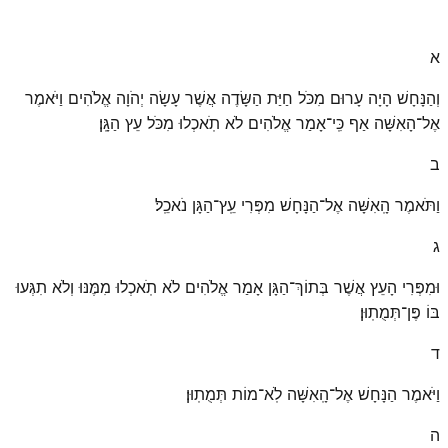
א
וְהַנָּחָשׁ הָיָה עָרוּם מִכֹּל חַיַּת הַשָּׂדֶה אֲשֶׁר עָשָׂה יְהֹוָה אֱלֹהִים וַיֹּאמֶר
אֶל־הָאִשָּׁה אַף כִּֽי־אָמַר אֱלֹהִים לֹא תֹֽאכְלוּ מִכֹּל עֵץ הַגָּֽן׃
ב
וַתֹּאמֶר הָֽאִשָּׁה אֶל־הַנָּחָשׁ מִפְּרִי עֵֽץ־הַגָּן נֹאכֵֽל׃
ג
וּמִפְּרִי הָעֵץ אֲשֶׁר בְּתוֹךְ־הַגָּן אָמַר אֱלֹהִים לֹא תֹֽאכְלוּ מִמֶּנּוּ וְלֹא תִגְּעוּ
בּוֹ פֶּן־תְּמֻתֽוּן׃
ד
וַיֹּאמֶר הַנָּחָשׁ אֶל־הָֽאִשָּׁה לֹֽא־מוֹת תְּמֻתֽוּן׃
ה