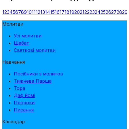
1
2
3
4
5
6
7
8
9
10
11
12
13
14
15
16
17
18
19
20
21
22
23
24
25
26
27
28
29
Молитви
Усі молитви
Шабат
Святкові молитви
Навчання
Посібники з молитов
Тижнева Парша
Тора
Даф йомі
Пророки
Писання
Календар