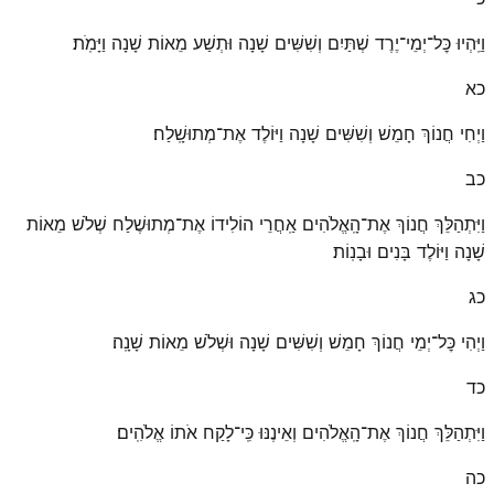
וַיִּֽהְיוּ כׇּל־יְמֵי־יֶרֶד שְׁתַּיִם וְשִׁשִּׁים שָׁנָה וּתְשַׁע מֵאוֹת שָׁנָה וַיָּמֹֽת׃
כא
וַיְחִי חֲנוֹךְ חָמֵשׁ וְשִׁשִּׁים שָׁנָה וַיּוֹלֶד אֶת־מְתוּשָֽׁלַח׃
כב
וַיִּתְהַלֵּךְ חֲנוֹךְ אֶת־הָֽאֱלֹהִים אַֽחֲרֵי הוֹלִידוֹ אֶת־מְתוּשֶׁלַח שְׁלֹשׁ מֵאוֹת
שָׁנָה וַיּוֹלֶד בָּנִים וּבָנֽוֹת׃
כג
וַיְהִי כׇּל־יְמֵי חֲנוֹךְ חָמֵשׁ וְשִׁשִּׁים שָׁנָה וּשְׁלֹשׁ מֵאוֹת שָׁנָֽה׃
כד
וַיִּתְהַלֵּךְ חֲנוֹךְ אֶת־הָֽאֱלֹהִים וְאֵינֶנּוּ כִּֽי־לָקַח אֹתוֹ אֱלֹהִֽים׃
כה