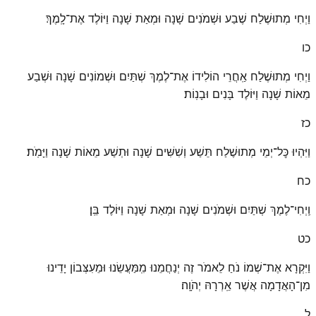
וַיְחִי מְתוּשֶׁלַח שֶׁבַע וּשְׁמֹנִים שָׁנָה וּמְאַת שָׁנָה וַיּוֹלֶד אֶת־לָֽמֶךְ׃
כו
וַיְחִי מְתוּשֶׁלַח אַֽחֲרֵי הוֹלִידוֹ אֶת־לֶמֶךְ שְׁתַּיִם וּשְׁמוֹנִים שָׁנָה וּשְׁבַע
מֵאוֹת שָׁנָה וַיּוֹלֶד בָּנִים וּבָנֽוֹת׃
כז
וַיִּהְיוּ כׇּל־יְמֵי מְתוּשֶׁלַח תֵּשַׁע וְשִׁשִּׁים שָׁנָה וּתְשַׁע מֵאוֹת שָׁנָה וַיָּמֹֽת׃
כח
וַֽיְחִי־לֶמֶךְ שְׁתַּיִם וּשְׁמֹנִים שָׁנָה וּמְאַת שָׁנָה וַיּוֹלֶד בֵּֽן׃
כט
וַיִּקְרָא אֶת־שְׁמוֹ נֹחַ לֵאמֹר זֶה יְנַחֲמֵנוּ מִֽמַּעֲשֵׂנוּ וּמֵעִצְּבוֹן יָדֵינוּ
מִן־הָאֲדָמָה אֲשֶׁר אֵֽרְרָהּ יְהֹוָֽה׃
ל