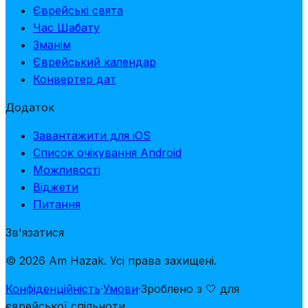
Єврейські свята
Час Шабату
Зманім
Єврейський календар
Конвертер дат
Додаток
Завантажити для iOS
Список очікування Android
Можливості
Віджети
Питання
Зв'язатися
© 2026 Am Hazak. Усі права захищені.
Конфіденційність
·
Умови
·
Зроблено з 🤍 для
єврейської спільноти