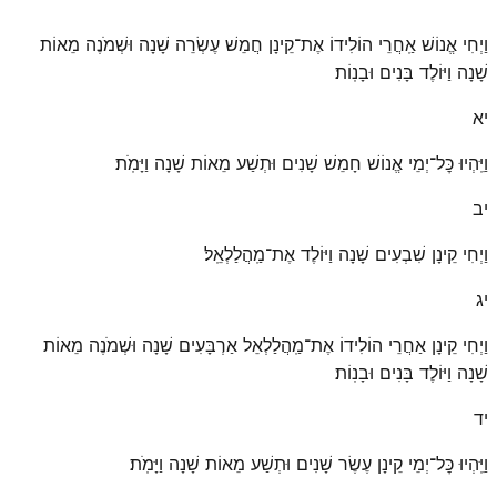
וַיְחִי אֱנוֹשׁ אַֽחֲרֵי הוֹלִידוֹ אֶת־קֵינָן חֲמֵשׁ עֶשְׂרֵה שָׁנָה וּשְׁמֹנֶה מֵאוֹת
שָׁנָה וַיּוֹלֶד בָּנִים וּבָנֽוֹת׃
יא
וַיִּֽהְיוּ כׇּל־יְמֵי אֱנוֹשׁ חָמֵשׁ שָׁנִים וּתְשַׁע מֵאוֹת שָׁנָה וַיָּמֹֽת׃
יב
וַיְחִי קֵינָן שִׁבְעִים שָׁנָה וַיּוֹלֶד אֶת־מַֽהֲלַלְאֵֽל׃
יג
וַיְחִי קֵינָן אַחֲרֵי הוֹלִידוֹ אֶת־מַֽהֲלַלְאֵל אַרְבָּעִים שָׁנָה וּשְׁמֹנֶה מֵאוֹת
שָׁנָה וַיּוֹלֶד בָּנִים וּבָנֽוֹת׃
יד
וַיִּֽהְיוּ כׇּל־יְמֵי קֵינָן עֶשֶׂר שָׁנִים וּתְשַׁע מֵאוֹת שָׁנָה וַיָּמֹֽת׃