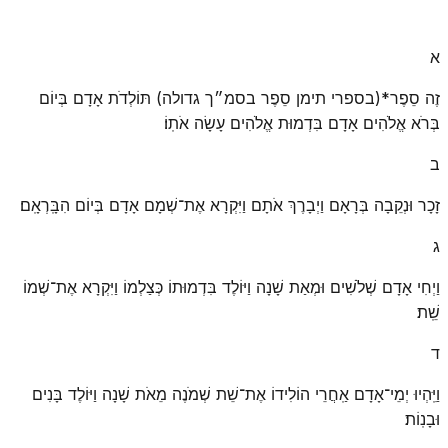
א
זֶה סֵפֶר*(בספרי תימן סֵפֶר בסמ״ך גדולה) תּוֹלְדֹת אָדָם בְּיוֹם
בְּרֹא אֱלֹהִים אָדָם בִּדְמוּת אֱלֹהִים עָשָׂה אֹתֽוֹ׃
ב
זָכָר וּנְקֵבָה בְּרָאָם וַיְבָרֶךְ אֹתָם וַיִּקְרָא אֶת־שְׁמָם אָדָם בְּיוֹם הִבָּֽרְאָֽם׃
ג
וַיְחִי אָדָם שְׁלֹשִׁים וּמְאַת שָׁנָה וַיּוֹלֶד בִּדְמוּתוֹ כְּצַלְמוֹ וַיִּקְרָא אֶת־שְׁמוֹ
שֵֽׁת׃
ד
וַיִּֽהְיוּ יְמֵי־אָדָם אַֽחֲרֵי הוֹלִידוֹ אֶת־שֵׁת שְׁמֹנֶה מֵאֹת שָׁנָה וַיּוֹלֶד בָּנִים
וּבָנֽוֹת׃