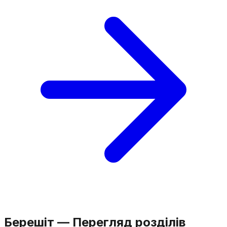
Берешіт
—
Перегляд розділів