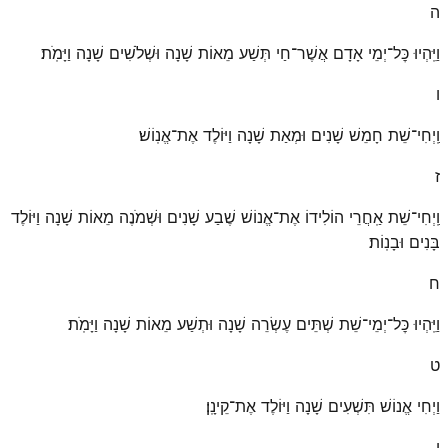
ה
וַיִּֽהְיוּ כׇּל־יְמֵי אָדָם אֲשֶׁר־חַי תְּשַׁע מֵאוֹת שָׁנָה וּשְׁלֹשִׁים שָׁנָה וַיָּמֹֽת׃
ו
וַֽיְחִי־שֵׁת חָמֵשׁ שָׁנִים וּמְאַת שָׁנָה וַיּוֹלֶד אֶת־אֱנֽוֹשׁ׃
ז
וַֽיְחִי־שֵׁת אַֽחֲרֵי הוֹלִידוֹ אֶת־אֱנוֹשׁ שֶׁבַע שָׁנִים וּשְׁמֹנֶה מֵאוֹת שָׁנָה וַיּוֹלֶד
בָּנִים וּבָנֽוֹת׃
ח
וַיִּֽהְיוּ כׇּל־יְמֵי־שֵׁת שְׁתֵּים עֶשְׂרֵה שָׁנָה וּתְשַׁע מֵאוֹת שָׁנָה וַיָּמֹֽת׃
ט
וַיְחִי אֱנוֹשׁ תִּשְׁעִים שָׁנָה וַיּוֹלֶד אֶת־קֵינָֽן׃
י