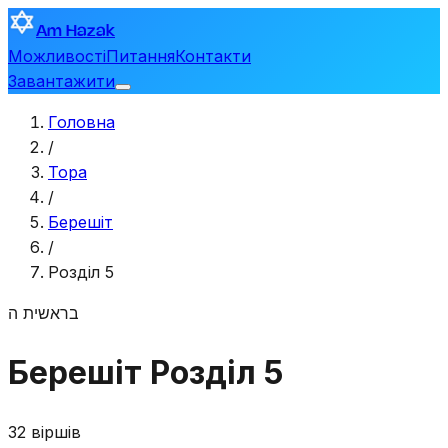
Am Hazak
Можливості
Питання
Контакти
Завантажити
Головна
/
Тора
/
Берешіт
/
Розділ 5
בראשית
ה
Берешіт
Розділ 5
32 віршів