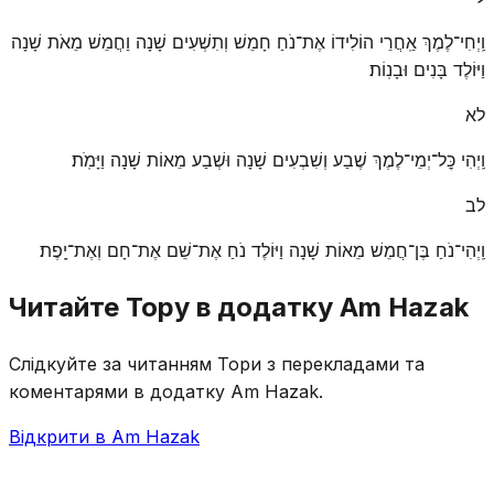
וַֽיְחִי־לֶמֶךְ אַֽחֲרֵי הוֹלִידוֹ אֶת־נֹחַ חָמֵשׁ וְתִשְׁעִים שָׁנָה וַחֲמֵשׁ מֵאֹת שָׁנָה
וַיּוֹלֶד בָּנִים וּבָנֽוֹת׃
לא
וַֽיְהִי כׇּל־יְמֵי־לֶמֶךְ שֶׁבַע וְשִׁבְעִים שָׁנָה וּשְׁבַע מֵאוֹת שָׁנָה וַיָּמֹֽת׃
לב
וַֽיְהִי־נֹחַ בֶּן־חֲמֵשׁ מֵאוֹת שָׁנָה וַיּוֹלֶד נֹחַ אֶת־שֵׁם אֶת־חָם וְאֶת־יָֽפֶת׃
Читайте Тору в додатку Am Hazak
Слідкуйте за читанням Тори з перекладами та
коментарями в додатку Am Hazak.
Відкрити в Am Hazak