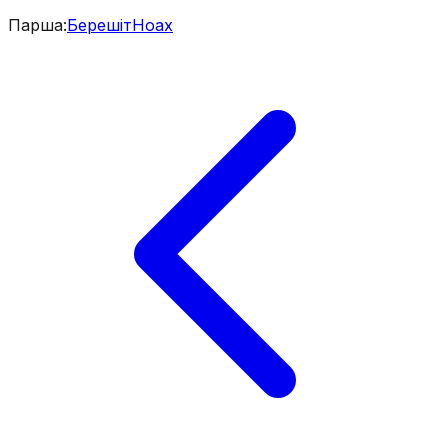
Парша
:
Берешіт
Ноах