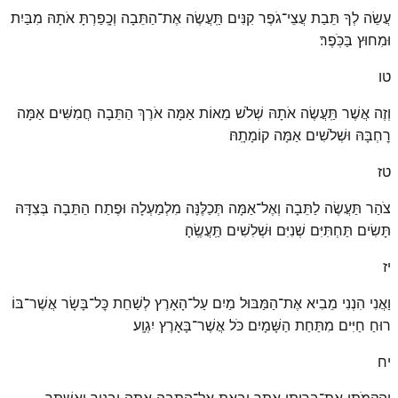
עֲשֵׂה לְךָ תֵּבַת עֲצֵי־גֹפֶר קִנִּים תַּֽעֲשֶׂה אֶת־הַתֵּבָה וְכָֽפַרְתָּ אֹתָהּ מִבַּיִת
וּמִחוּץ בַּכֹּֽפֶר׃
טו
וְזֶה אֲשֶׁר תַּֽעֲשֶׂה אֹתָהּ שְׁלֹשׁ מֵאוֹת אַמָּה אֹרֶךְ הַתֵּבָה חֲמִשִּׁים אַמָּה
רׇחְבָּהּ וּשְׁלֹשִׁים אַמָּה קוֹמָתָֽהּ׃
טז
צֹהַר תַּעֲשֶׂה לַתֵּבָה וְאֶל־אַמָּה תְּכַלֶּנָּה מִלְמַעְלָה וּפֶתַח הַתֵּבָה בְּצִדָּהּ
תָּשִׂים תַּחְתִּיִּם שְׁנִיִּם וּשְׁלִשִׁים תַּֽעֲשֶֽׂהָ׃
יז
וַאֲנִי הִנְנִי מֵבִיא אֶת־הַמַּבּוּל מַיִם עַל־הָאָרֶץ לְשַׁחֵת כׇּל־בָּשָׂר אֲשֶׁר־בּוֹ
רוּחַ חַיִּים מִתַּחַת הַשָּׁמָיִם כֹּל אֲשֶׁר־בָּאָרֶץ יִגְוָֽע׃
יח
וַהֲקִמֹתִי אֶת־בְּרִיתִי אִתָּךְ וּבָאתָ אֶל־הַתֵּבָה אַתָּה וּבָנֶיךָ וְאִשְׁתְּךָ