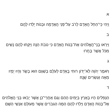
א
וַֽיְהִי כִּֽי־הֵחֵל הָֽאָדָם לָרֹב עַל־פְּנֵי הָֽאֲדָמָה וּבָנוֹת יֻלְּדוּ לָהֶֽם׃
ב
וַיִּרְאוּ בְנֵי־הָֽאֱלֹהִים אֶת־בְּנוֹת הָֽאָדָם כִּי טֹבֹת הֵנָּה וַיִּקְחוּ לָהֶם נָשִׁים
מִכֹּל אֲשֶׁר בָּחָֽרוּ׃
ג
וַיֹּאמֶר יְהֹוָה לֹֽא־יָדוֹן רוּחִי בָֽאָדָם לְעֹלָם בְּשַׁגַּם הוּא בָשָׂר וְהָיוּ יָמָיו
מֵאָה וְעֶשְׂרִים שָׁנָֽה׃
ד
הַנְּפִלִים הָיוּ בָאָרֶץ בַּיָּמִים הָהֵם וְגַם אַֽחֲרֵי־כֵן אֲשֶׁר יָבֹאוּ בְּנֵי הָֽאֱלֹהִים
אֶל־בְּנוֹת הָֽאָדָם וְיָלְדוּ לָהֶם הֵמָּה הַגִּבֹּרִים אֲשֶׁר מֵעוֹלָם אַנְשֵׁי הַשֵּֽׁם׃