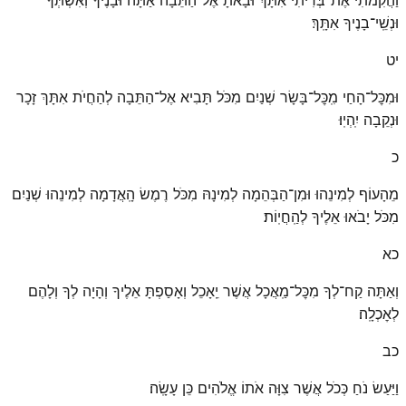
וּנְשֵֽׁי־בָנֶיךָ אִתָּֽךְ׃
יט
וּמִכׇּל־הָחַי מִֽכׇּל־בָּשָׂר שְׁנַיִם מִכֹּל תָּבִיא אֶל־הַתֵּבָה לְהַחֲיֹת אִתָּךְ זָכָר
וּנְקֵבָה יִֽהְיֽוּ׃
כ
מֵהָעוֹף לְמִינֵהוּ וּמִן־הַבְּהֵמָה לְמִינָהּ מִכֹּל רֶמֶשׂ הָֽאֲדָמָה לְמִינֵהוּ שְׁנַיִם
מִכֹּל יָבֹאוּ אֵלֶיךָ לְהַֽחֲיֽוֹת׃
כא
וְאַתָּה קַח־לְךָ מִכׇּל־מַֽאֲכָל אֲשֶׁר יֵֽאָכֵל וְאָסַפְתָּ אֵלֶיךָ וְהָיָה לְךָ וְלָהֶם
לְאׇכְלָֽה׃
כב
וַיַּעַשׂ נֹחַ כְּכֹל אֲשֶׁר צִוָּה אֹתוֹ אֱלֹהִים כֵּן עָשָֽׂה׃