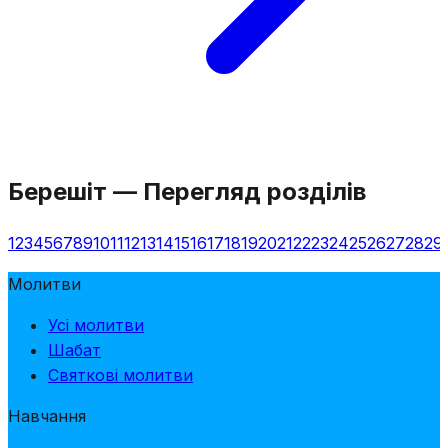
Берешіт
—
Перегляд розділів
1
2
3
4
5
6
7
8
9
10
11
12
13
14
15
16
17
18
19
20
21
22
23
24
25
26
27
28
29
Молитви
Усі молитви
Шабат
Святкові молитви
Навчання