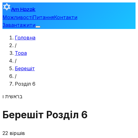
Am Hazak
Можливості
Питання
Контакти
Завантажити
Головна
/
Тора
/
Берешіт
/
Розділ 6
בראשית
ו
Берешіт
Розділ 6
22 віршів