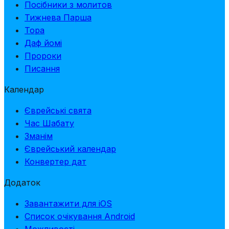
Посібники з молитов
Тижнева Парша
Тора
Даф йомі
Пророки
Писання
Календар
Єврейські свята
Час Шабату
Зманім
Єврейський календар
Конвертер дат
Додаток
Завантажити для iOS
Список очікування Android
Можливості