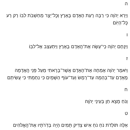
ה
וַיַּרְא יְהֹוָה כִּי רַבָּה רָעַת הָאָדָם בָּאָרֶץ וְכׇל־יֵצֶר מַחְשְׁבֹת לִבּוֹ רַק רַע
כׇּל־הַיּֽוֹם׃
ו
וַיִּנָּחֶם יְהֹוָה כִּֽי־עָשָׂה אֶת־הָֽאָדָם בָּאָרֶץ וַיִּתְעַצֵּב אֶל־לִבּֽוֹ׃
ז
וַיֹּאמֶר יְהֹוָה אֶמְחֶה אֶת־הָאָדָם אֲשֶׁר־בָּרָאתִי מֵעַל פְּנֵי הָֽאֲדָמָה
מֵֽאָדָם עַד־בְּהֵמָה עַד־רֶמֶשׂ וְעַד־עוֹף הַשָּׁמָיִם כִּי נִחַמְתִּי כִּי עֲשִׂיתִֽם׃
ח
וְנֹחַ מָצָא חֵן בְּעֵינֵי יְהֹוָֽה׃
ט
אֵלֶּה תּוֹלְדֹת נֹחַ נֹחַ אִישׁ צַדִּיק תָּמִים הָיָה בְּדֹֽרֹתָיו אֶת־הָֽאֱלֹהִים