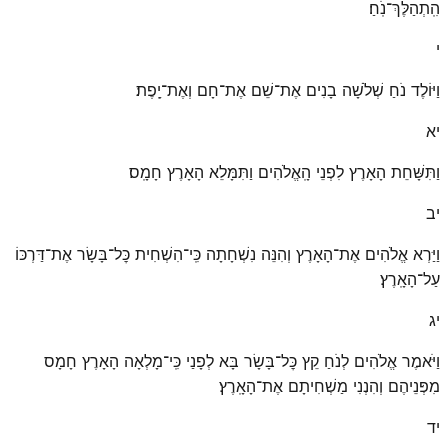
הִֽתְהַלֶּךְ־נֹֽחַ׃
י
וַיּוֹלֶד נֹחַ שְׁלֹשָׁה בָנִים אֶת־שֵׁם אֶת־חָם וְאֶת־יָֽפֶת׃
יא
וַתִּשָּׁחֵת הָאָרֶץ לִפְנֵי הָֽאֱלֹהִים וַתִּמָּלֵא הָאָרֶץ חָמָֽס׃
יב
וַיַּרְא אֱלֹהִים אֶת־הָאָרֶץ וְהִנֵּה נִשְׁחָתָה כִּֽי־הִשְׁחִית כׇּל־בָּשָׂר אֶת־דַּרְכּוֹ
עַל־הָאָֽרֶץ׃
יג
וַיֹּאמֶר אֱלֹהִים לְנֹחַ קֵץ כׇּל־בָּשָׂר בָּא לְפָנַי כִּֽי־מָלְאָה הָאָרֶץ חָמָס
מִפְּנֵיהֶם וְהִנְנִי מַשְׁחִיתָם אֶת־הָאָֽרֶץ׃
יד