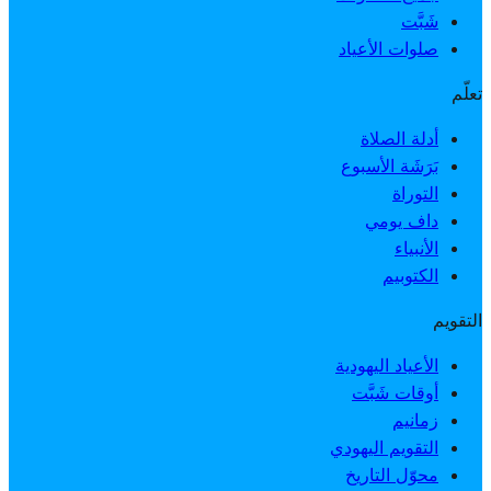
شَبَّت
صلوات الأعياد
تعلّم
أدلة الصلاة
بَرَشَة الأسبوع
التوراة
داف يومي
الأنبياء
الكتوبيم
التقويم
الأعياد اليهودية
أوقات شَبَّت
زمانيم
التقويم اليهودي
محوّل التاريخ