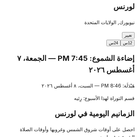
لورنس
نيويورك, الولايات المتحدة
تغيير
12س
24س
إضاءة الشموع
:
7:45 PM
—
الجمعة، ٧
أغسطس ٢٠٢٦
هَبْدَلَة
:
8:46 PM
—
السبت، ٨ أغسطس ٢٠٢٦
قسم التوراة لهذا الأسبوع
:
رِئيه
الزمانيم اليومية في لورنس
احصل على أوقات شروق الشمس وغروبها وأوقات الصلاة