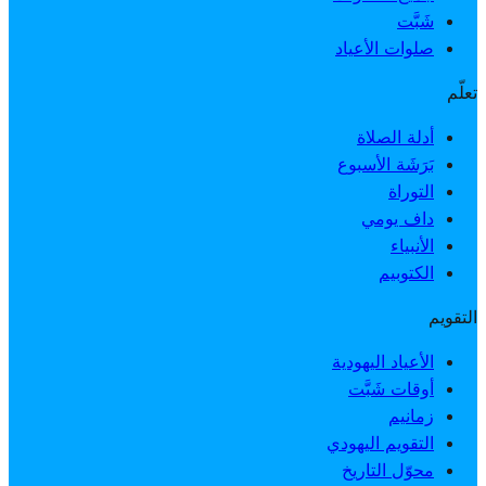
شَبَّت
صلوات الأعياد
تعلّم
أدلة الصلاة
بَرَشَة الأسبوع
التوراة
داف يومي
الأنبياء
الكتوبيم
التقويم
الأعياد اليهودية
أوقات شَبَّت
زمانيم
التقويم اليهودي
محوّل التاريخ