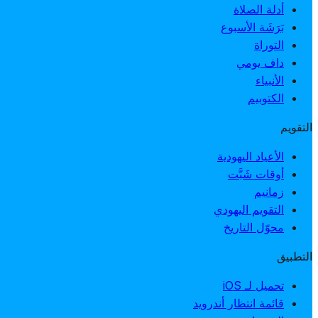
أدلة الصلاة
بَرَشَة الأسبوع
التوراة
داف يومي
الأنبياء
الكتوبيم
التقويم
الأعياد اليهودية
أوقات شَبَّت
زمانيم
التقويم اليهودي
محوّل التاريخ
التطبيق
تحميل لـ iOS
قائمة انتظار أندرويد