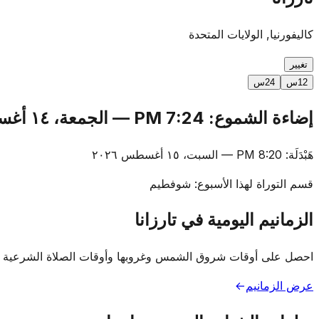
كاليفورنيا, الولايات المتحدة
تغيير
12س
24س
إضاءة الشموع
:
7:24 PM
—
الجمعة، ١٤ أغسطس ٢٠٢٦
هَبْدَلَة
:
8:20 PM
—
السبت، ١٥ أغسطس ٢٠٢٦
قسم التوراة لهذا الأسبوع
:
شوفطيم
الزمانيم اليومية في تارزانا
احصل على أوقات شروق الشمس وغروبها وأوقات الصلاة الشرعية في
عرض الزمانيم
→