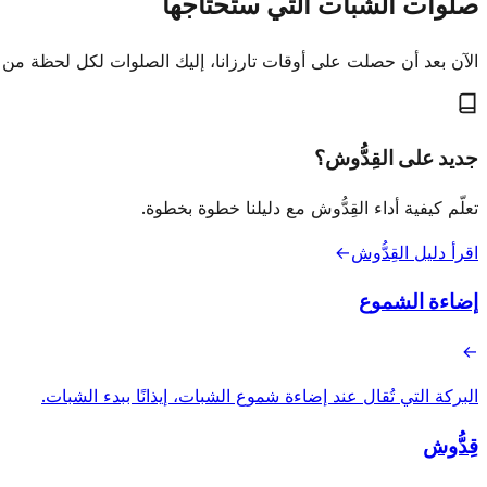
صلوات الشبات التي ستحتاجها
الآن بعد أن حصلت على أوقات تارزانا، إليك الصلوات لكل لحظة من 
جديد على القِدُّوش؟
تعلّم كيفية أداء القِدُّوش مع دليلنا خطوة بخطوة.
اقرأ دليل القِدُّوش
→
إضاءة الشموع
→
البركة التي تُقال عند إضاءة شموع الشبات، إيذانًا ببدء الشبات.
قِدُّوش