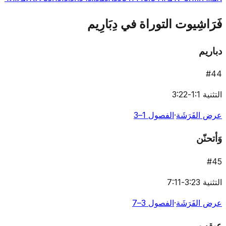
فَرَاشِيوت التوراة في دِبَارِيم
دباريم
#
44
التثنية 1:1-3:22
عرض الفَرَشَة
·
الفصول 1–3
وَأتحنّن
#
45
التثنية 3:23-7:11
عرض الفَرَشَة
·
الفصول 3–7
عيقِب