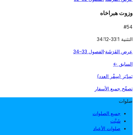
وزوت هبراخاه
#
54
التثنية 33:1-34:12
عرض الفَرَشَة
·
الفصول 33–34
السابق ←
بَمِدْبَر (سِفْر العدد)
تصفّح جميع الأسفار
صلوات
جميع الصلوات
شَبَّت
صلوات الأعياد