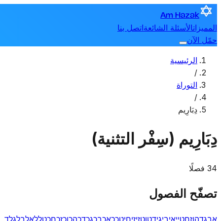
Am Hazak
المميزات
الأسئلة الشائعة
اتصل بنا
حمّل الآن
الرئيسية
/
التوراة
/
دِبَارِيم
دِبَارِيم (سِفْر التثنية)
34 فصلًا
تصفّح الفصول
א
ב
ג
ד
ה
ו
ז
ח
ט
י
יא
יב
יג
יד
טו
טז
יז
יח
יט
כ
כא
כב
כג
כד
כה
כו
כז
כח
כט
ל
לא
לב
לג
לד