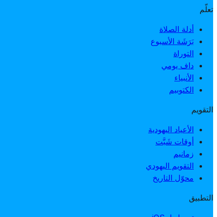
تعلّم
أدلة الصلاة
بَرَشَة الأسبوع
التوراة
داف يومي
الأنبياء
الكتوبيم
التقويم
الأعياد اليهودية
أوقات شَبَّت
زمانيم
التقويم اليهودي
محوّل التاريخ
التطبيق