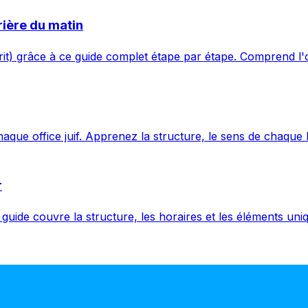
rière du matin
rit) grâce à ce guide complet étape par étape. Comprend l'o
aque office juif. Apprenez la structure, le sens de chaque 
r
e guide couvre la structure, les horaires et les éléments un