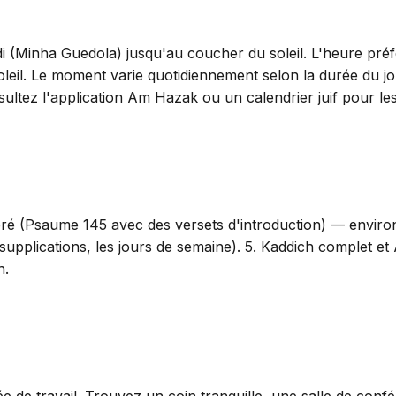
i (Minha Guedola) jusqu'au coucher du soleil. L'heure préf
eil. Le moment varie quotidiennement selon la durée du jo
tez l'application Am Hazak ou un calendrier juif pour les 
heré (Psaume 145 avec des versets d'introduction) — environ
upplications, les jours de semaine). 5. Kaddich complet et 
h.
 de travail. Trouvez un coin tranquille, une salle de co