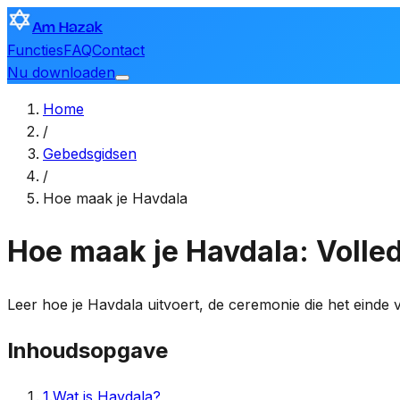
Am Hazak
Functies
FAQ
Contact
Nu downloaden
Home
/
Gebedsgidsen
/
Hoe maak je Havdala
Hoe maak je Havdala: Volled
Leer hoe je Havdala uitvoert, de ceremonie die het einde 
Inhoudsopgave
1
.
Wat is Havdala?