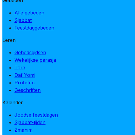
Gebeden
Alle gebeden
Sjabbat
Feestdaggebeden
Leren
Gebedsgidsen
Wekelijkse parasja
Tora
Daf Yomi
Profeten
Geschriften
Kalender
Joodse feestdagen
Sjabbat-tijden
Zmanim