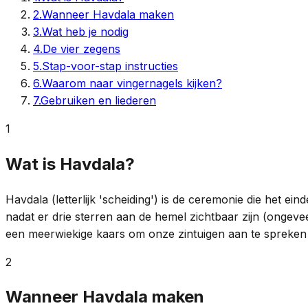
2
.
Wanneer Havdala maken
3
.
Wat heb je nodig
4
.
De vier zegens
5
.
Stap-voor-stap instructies
6
.
Waarom naar vingernagels kijken?
7
.
Gebruiken en liederen
1
Wat is Havdala?
Havdala (letterlijk 'scheiding') is de ceremonie die het 
nadat er drie sterren aan de hemel zichtbaar zijn (ongeve
een meerwiekige kaars om onze zintuigen aan te spreken 
2
Wanneer Havdala maken