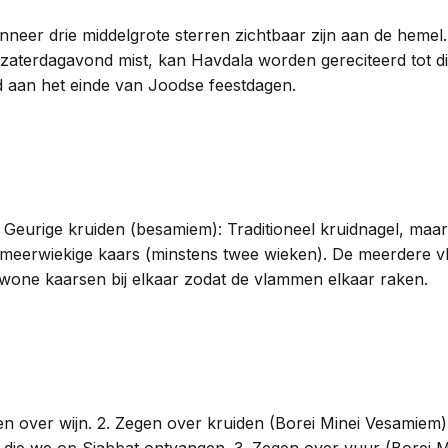
nneer drie middelgrote sterren zichtbaar zijn aan de heme
je zaterdagavond mist, kan Havdala worden gereciteerd to
 aan het einde van Joodse feestdagen.
. Geurige kruiden (besamiem): Traditioneel kruidnagel, maa
n meerwiekige kaars (minstens twee wieken). De meerdere
gewone kaarsen bij elkaar zodat de vlammen elkaar raken.
n over wijn. 2. Zegen over kruiden (Borei Minei Vesamiem):
el' die we op Sjabbat ontvangen. 3. Zegen over vuur (Borei M