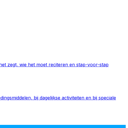
 het zegt, wie het moet reciteren en stap-voor-stap
smiddelen, bij dagelijkse activiteiten en bij speciale