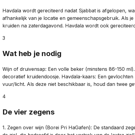
Havdala wordt gereciteerd nadat Sjabbat is afgelopen, wa
afhankelijk van je locatie en gemeenschapsgebruik. Als 
kruiden na zaterdagavond. Havdala wordt ook gereciteerd
3
Wat heb je nodig
Wijn of druivensap: Een volle beker (minstens 86-150 ml)
decoratief kruidendoosje. Havdala-kaars: Een gevlochte
vuur/licht. Als deze niet beschikbaar is, houd dan twee 
4
De vier zegens
1. Zegen over wijn (Borei Pri HaGafen): De standaard zege
de ziel, die bedroefd is door het vertrek van de 'extra zi