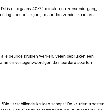
l. Dit is doorgaans 40-72 minuten na zonsondergang,
t dinsdag zonsondergang, maar dan zonder kaars en
r alle geurige kruiden werken. Velen gebruiken een
 vlammen vertegenwoordigen de meerdere soorten
 'Die verschillende kruiden schept.' De kruiden troosten
e'orei Ha'Esj): 'Die de lichten van het vuur schept.' We