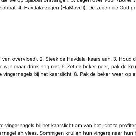
bat. 4. Havdala-zegen (HaMavdil): De zegen die God prijst 
l van overvloed). 2. Steek de Havdala-kaars aan. 3. Houd de
ver wijn maar drink nog niet. 6. Zet de beker neer, pak de k
je vingernagels bij het kaarslicht. 8. Pak de beker weer op 
e vingernagels bij het kaarslicht om van het licht te prof
ngernagel en vlees. Sommigen krullen hun vingers naar hu