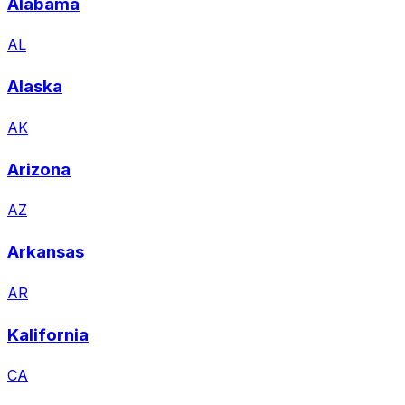
Alabama
AL
Alaska
AK
Arizona
AZ
Arkansas
AR
Kalifornia
CA