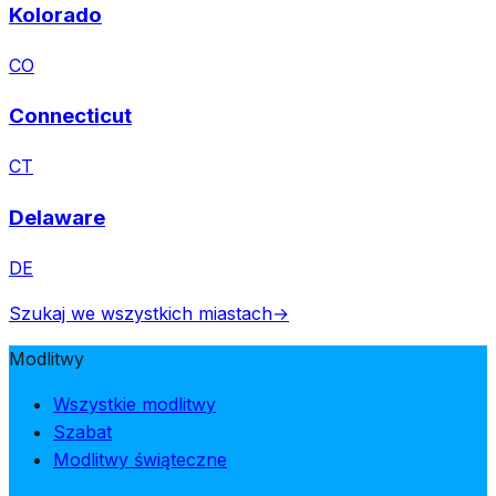
Kolorado
CO
Connecticut
CT
Delaware
DE
Szukaj we wszystkich miastach
→
Modlitwy
Wszystkie modlitwy
Szabat
Modlitwy świąteczne