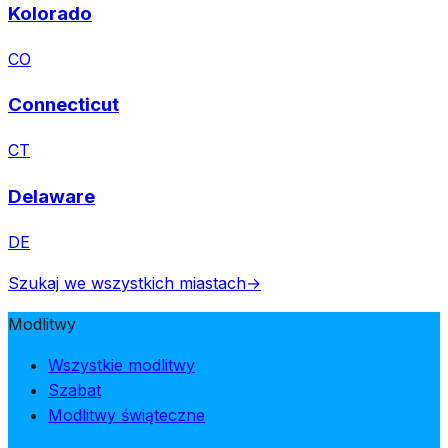
Kolorado
CO
Connecticut
CT
Delaware
DE
Szukaj we wszystkich miastach
→
Modlitwy
Wszystkie modlitwy
Szabat
Modlitwy świąteczne