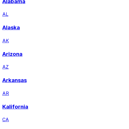
Alabama
AL
Alaska
AK
Arizona
AZ
Arkansas
AR
Kalifornia
CA