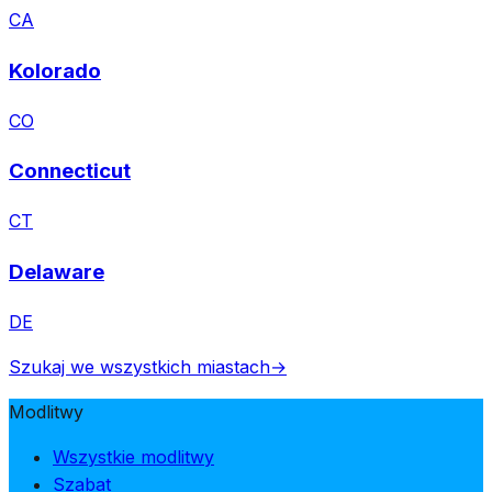
CA
Kolorado
CO
Connecticut
CT
Delaware
DE
Szukaj we wszystkich miastach
→
Modlitwy
Wszystkie modlitwy
Szabat