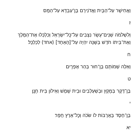
וַאֲחִישָׁר עַל־הַבָּיִת וַאֲדֹנִירָם בֶּן־עַבְדָּא עַל־הַמַּֽס׃
ז
וְלִשְׁלֹמֹה שְׁנֵים־עָשָׂר נִצָּבִים עַל־כׇּל־יִשְׂרָאֵל וְכִלְכְּלוּ אֶת־הַמֶּלֶךְ
וְאֶת־בֵּיתוֹ חֹדֶשׁ בַּשָּׁנָה יִהְיֶה עַל־[הָאֶחָד] (אחד) לְכַלְכֵּֽל׃
ח
וְאֵלֶּה שְׁמוֹתָם בֶּן־חוּר בְּהַר אֶפְרָֽיִם׃
ט
בֶּן־דֶּקֶר בְּמָקַץ וּבְשַׁעַלְבִים וּבֵית שָׁמֶשׁ וְאֵילוֹן בֵּית חָנָֽן׃
י
בֶּן־חֶסֶד בָּאֲרֻבּוֹת לוֹ שֹׂכֹה וְכׇל־אֶרֶץ חֵֽפֶר׃
יא