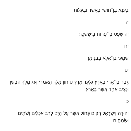
בַּֽעֲנָא בֶּן־חוּשָׁי בְּאָשֵׁר וּבְעָלֽוֹת׃
יז
יְהוֹשָׁפָט בֶּן־פָּרוּחַ בְּיִשָּׂשכָֽר׃
יח
שִׁמְעִי בֶן־אֵלָא בְּבִנְיָמִֽן׃
יט
גֶּבֶר בֶּן־אֻרִי בְּאֶרֶץ גִּלְעָד אֶרֶץ סִיחוֹן מֶלֶךְ הָאֱמֹרִי וְעֹג מֶלֶךְ הַבָּשָׁן
וּנְצִיב אֶחָד אֲשֶׁר בָּאָֽרֶץ׃
כ
יְהוּדָה וְיִשְׂרָאֵל רַבִּים כַּחוֹל אֲשֶׁר־עַל־הַיָּם לָרֹב אֹכְלִים וְשֹׁתִים
וּשְׂמֵחִֽים׃