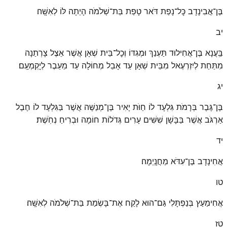
בֶּן־אֲבִינָדָב כׇּל־נָפַת דֹּאר טָפַת בַּת־שְׁלֹמֹה הָיְתָה לּוֹ לְאִשָּֽׁה׃
יב
בַּֽעֲנָא בֶּן־אֲחִילוּד תַּעְנַךְ וּמְגִדּוֹ וְכׇל־בֵּית שְׁאָן אֲשֶׁר אֵצֶל צָרְתַנָה
מִתַּחַת לְיִזְרְעֶאל מִבֵּית שְׁאָן עַד אָבֵל מְחוֹלָה עַד מֵעֵבֶר לְיׇקְמְעָֽם׃
יג
בֶּן־גֶּבֶר בְּרָמֹת גִּלְעָד לוֹ חַוֺּת יָאִיר בֶּן־מְנַשֶּׁה אֲשֶׁר בַּגִּלְעָד לוֹ חֶבֶל
אַרְגֹּב אֲשֶׁר בַּבָּשָׁן שִׁשִּׁים עָרִים גְּדֹלוֹת חוֹמָה וּבְרִיחַ נְחֹֽשֶׁת׃
יד
אֲחִינָדָב בֶּן־עִדֹּא מַחֲנָֽיְמָה׃
טו
אֲחִימַעַץ בְּנַפְתָּלִי גַּם־הוּא לָקַח אֶת־בָּשְׂמַת בַּת־שְׁלֹמֹה לְאִשָּֽׁה׃
טז