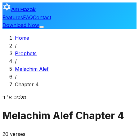
Am Hazak
Features
FAQ
Contact
Download Now
Home
/
Prophets
/
Melachim Alef
/
Chapter 4
מלכים א׳
ד
Melachim Alef
Chapter 4
20 verses