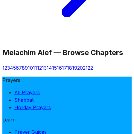
Melachim Alef
—
Browse Chapters
1
2
3
4
5
6
7
8
9
10
11
12
13
14
15
16
17
18
19
20
21
22
Prayers
All Prayers
Shabbat
Holiday Prayers
Learn
Prayer Guides