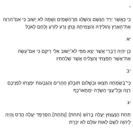
י
כִּי כַּאֲשֶׁר יֵרֵד הַגֶּשֶׁם וְהַשֶּׁלֶג מִן־הַשָּׁמַיִם וְשָׁמָּה לֹא יָשׁוּב כִּי אִם־הִרְוָה
אֶת־הָאָרֶץ וְהוֹלִידָהּ וְהִצְמִיחָהּ וְנָתַן זֶרַע לַזֹּרֵעַ וְלֶחֶם לָאֹכֵֽל׃
יא
כֵּן יִהְיֶה דְבָרִי אֲשֶׁר יֵצֵא מִפִּי לֹא־יָשׁוּב אֵלַי רֵיקָם כִּי אִם־עָשָׂה
אֶת־אֲשֶׁר חָפַצְתִּי וְהִצְלִיחַ אֲשֶׁר שְׁלַחְתִּֽיו׃
יב
כִּֽי־בְשִׂמְחָה תֵצֵאוּ וּבְשָׁלוֹם תּוּבָלוּן הֶהָרִים וְהַגְּבָעוֹת יִפְצְחוּ לִפְנֵיכֶם
רִנָּה וְכׇל־עֲצֵי הַשָּׂדֶה יִמְחֲאוּ־כָֽף׃
יג
תַּחַת הַֽנַּעֲצוּץ יַעֲלֶה בְרוֹשׁ (תחת) [וְתַחַת] הַסִּרְפַּד יַעֲלֶה הֲדַס וְהָיָה
לַֽיהֹוָה לְשֵׁם לְאוֹת עוֹלָם לֹא יִכָּרֵֽת׃