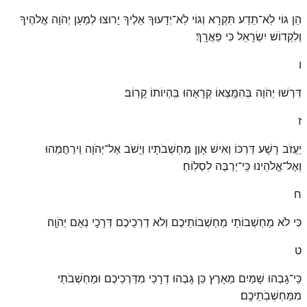
הֵן גּוֹי לֹֽא־תֵדַע תִּקְרָא וְגוֹי לֹֽא־יְדָעוּךָ אֵלֶיךָ יָרוּצוּ לְמַעַן יְהֹוָה אֱלֹהֶיךָ
וְלִקְדוֹשׁ יִשְׂרָאֵל כִּי פֵאֲרָֽךְ׃
ו
דִּרְשׁוּ יְהֹוָה בְּהִמָּֽצְאוֹ קְרָאֻהוּ בִּֽהְיוֹתוֹ קָרֽוֹב׃
ז
יַעֲזֹב רָשָׁע דַּרְכּוֹ וְאִישׁ אָוֶן מַחְשְׁבֹתָיו וְיָשֹׁב אֶל־יְהֹוָה וִֽירַחֲמֵהוּ
וְאֶל־אֱלֹהֵינוּ כִּֽי־יַרְבֶּה לִסְלֽוֹחַ׃
ח
כִּי לֹא מַחְשְׁבוֹתַי מַחְשְׁבוֹתֵיכֶם וְלֹא דַרְכֵיכֶם דְּרָכָי נְאֻם יְהֹוָֽה׃
ט
כִּֽי־גָבְהוּ שָׁמַיִם מֵאָרֶץ כֵּן גָּבְהוּ דְרָכַי מִדַּרְכֵיכֶם וּמַחְשְׁבֹתַי
מִמַּחְשְׁבֹֽתֵיכֶֽם׃