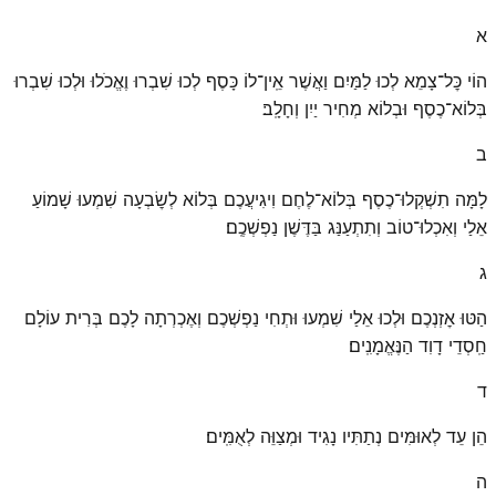
א
הוֹי כׇּל־צָמֵא לְכוּ לַמַּיִם וַאֲשֶׁר אֵֽין־לוֹ כָּסֶף לְכוּ שִׁבְרוּ וֶאֱכֹלוּ וּלְכוּ שִׁבְרוּ
בְּלוֹא־כֶסֶף וּבְלוֹא מְחִיר יַיִן וְחָלָֽב׃
ב
לָמָּה תִשְׁקְלוּ־כֶסֶף בְּלוֹא־לֶחֶם וִיגִיעֲכֶם בְּלוֹא לְשׇׂבְעָה שִׁמְעוּ שָׁמוֹעַ
אֵלַי וְאִכְלוּ־טוֹב וְתִתְעַנַּג בַּדֶּשֶׁן נַפְשְׁכֶֽם׃
ג
הַטּוּ אׇזְנְכֶם וּלְכוּ אֵלַי שִׁמְעוּ וּתְחִי נַפְשְׁכֶם וְאֶכְרְתָה לָכֶם בְּרִית עוֹלָם
חַֽסְדֵי דָוִד הַנֶּאֱמָנִֽים׃
ד
הֵן עֵד לְאוּמִּים נְתַתִּיו נָגִיד וּמְצַוֵּה לְאֻמִּֽים׃
ה