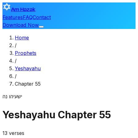
Am Hazak
Features
FAQ
Contact
Download Now
Home
/
Prophets
/
Yeshayahu
/
Chapter 55
ישעיהו
נה
Yeshayahu
Chapter 55
13 verses