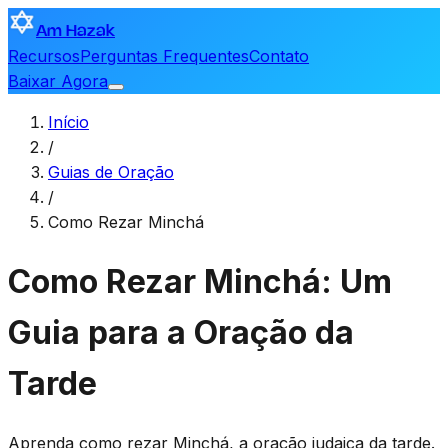
Am Hazak
Recursos
Perguntas Frequentes
Contato
Baixar Agora
Início
/
Guias de Oração
/
Como Rezar Minchá
Como Rezar Minchá: Um
Guia para a Oração da
Tarde
Aprenda como rezar Minchá, a oração judaica da tarde.