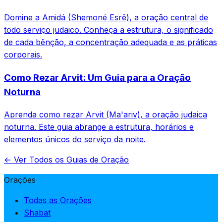
Domine a Amidá (Shemoné Esrê), a oração central de
todo serviço judaico. Conheça a estrutura, o significado
de cada bênção, a concentração adequada e as práticas
corporais.
Como Rezar Arvit: Um Guia para a Oração
Noturna
Aprenda como rezar Arvit (Ma'ariv), a oração judaica
noturna. Este guia abrange a estrutura, horários e
elementos únicos do serviço da noite.
← Ver Todos os Guias de Oração
Orações
Todas as Orações
Shabat