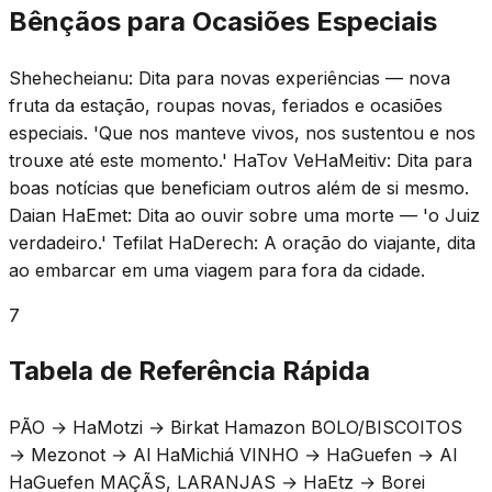
Bênçãos para Ocasiões Especiais
Shehecheianu: Dita para novas experiências — nova
fruta da estação, roupas novas, feriados e ocasiões
especiais. 'Que nos manteve vivos, nos sustentou e nos
trouxe até este momento.' HaTov VeHaMeitiv: Dita para
boas notícias que beneficiam outros além de si mesmo.
Daian HaEmet: Dita ao ouvir sobre uma morte — 'o Juiz
verdadeiro.' Tefilat HaDerech: A oração do viajante, dita
ao embarcar em uma viagem para fora da cidade.
7
Tabela de Referência Rápida
PÃO → HaMotzi → Birkat Hamazon BOLO/BISCOITOS
→ Mezonot → Al HaMichiá VINHO → HaGuefen → Al
HaGuefen MAÇÃS, LARANJAS → HaEtz → Borei