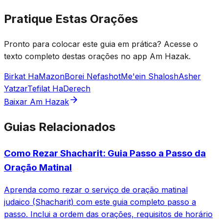
Pratique Estas Orações
Pronto para colocar este guia em prática? Acesse o
texto completo destas orações no app Am Hazak.
Birkat HaMazon
Borei Nefashot
Me'ein Shalosh
Asher
Yatzar
Tefilat HaDerech
Baixar Am Hazak
Guias Relacionados
Como Rezar Shacharit: Guia Passo a Passo da
Oração Matinal
Aprenda como rezar o serviço de oração matinal
judaico (Shacharit) com este guia completo passo a
passo. Inclui a ordem das orações, requisitos de horário