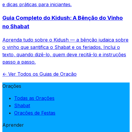
e dicas práticas para iniciantes.
Guia Completo do Kidush: A Bênção do Vinho
no Shabat
Aprenda tudo sobre o Kidush — a bênção judaica sobre
o vinho que santifica o Shabat e os feriados. Inclui o
texto, quando dizê-lo, quem deve recitá-lo e instruções
passo a passo.
← Ver Todos os Guias de Oração
Orações
Todas as Orações
Shabat
Orações de Festas
Aprender