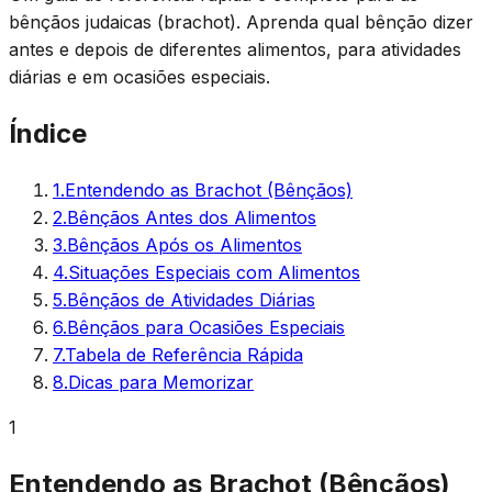
bênçãos judaicas (brachot). Aprenda qual bênção dizer
antes e depois de diferentes alimentos, para atividades
diárias e em ocasiões especiais.
Índice
1
.
Entendendo as Brachot (Bênçãos)
2
.
Bênçãos Antes dos Alimentos
3
.
Bênçãos Após os Alimentos
4
.
Situações Especiais com Alimentos
5
.
Bênçãos de Atividades Diárias
6
.
Bênçãos para Ocasiões Especiais
7
.
Tabela de Referência Rápida
8
.
Dicas para Memorizar
1
Entendendo as Brachot (Bênçãos)