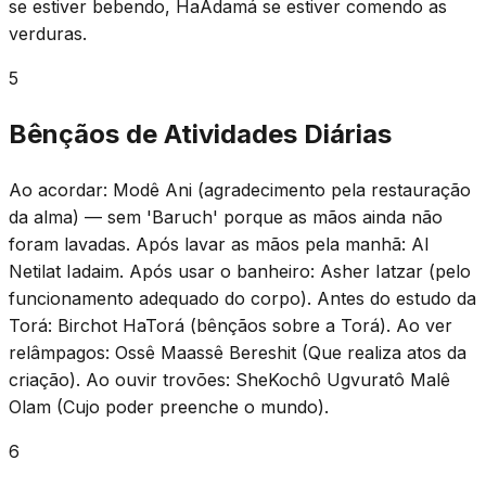
se estiver bebendo, HaAdamá se estiver comendo as
verduras.
5
Bênçãos de Atividades Diárias
Ao acordar: Modê Ani (agradecimento pela restauração
da alma) — sem 'Baruch' porque as mãos ainda não
foram lavadas. Após lavar as mãos pela manhã: Al
Netilat Iadaim. Após usar o banheiro: Asher Iatzar (pelo
funcionamento adequado do corpo). Antes do estudo da
Torá: Birchot HaTorá (bênçãos sobre a Torá). Ao ver
relâmpagos: Ossê Maassê Bereshit (Que realiza atos da
criação). Ao ouvir trovões: SheKochô Ugvuratô Malê
Olam (Cujo poder preenche o mundo).
6