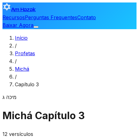
Am Hazak
Recursos
Perguntas Frequentes
Contato
Baixar Agora
Início
/
Profetas
/
Michá
/
Capítulo 3
מיכה
ג
Michá
Capítulo 3
12 versículos