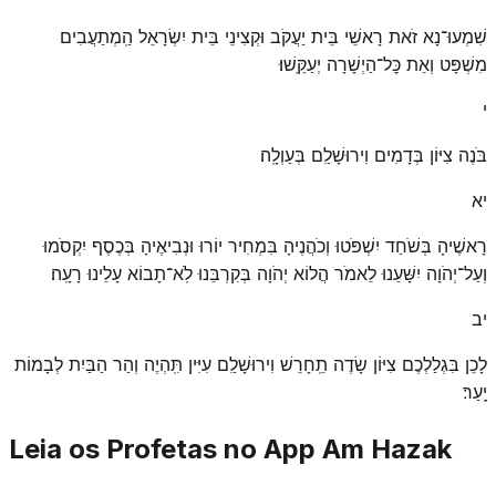
שִׁמְעוּ־נָא זֹאת רָאשֵׁי בֵּית יַעֲקֹב וּקְצִינֵי בֵּית יִשְׂרָאֵל הַֽמְתַעֲבִים
מִשְׁפָּט וְאֵת כׇּל־הַיְשָׁרָה יְעַקֵּֽשׁוּ׃
י
בֹּנֶה צִיּוֹן בְּדָמִים וִירוּשָׁלַ͏ִם בְּעַוְלָֽה׃
יא
רָאשֶׁיהָ בְּשֹׁחַד יִשְׁפֹּטוּ וְכֹהֲנֶיהָ בִּמְחִיר יוֹרוּ וּנְבִיאֶיהָ בְּכֶסֶף יִקְסֹמוּ
וְעַל־יְהֹוָה יִשָּׁעֵנוּ לֵאמֹר הֲלוֹא יְהֹוָה בְּקִרְבֵּנוּ לֹֽא־תָבוֹא עָלֵינוּ רָעָֽה׃
יב
לָכֵן בִּגְלַלְכֶם צִיּוֹן שָׂדֶה תֵֽחָרֵשׁ וִירוּשָׁלַ͏ִם עִיִּין תִּֽהְיֶה וְהַר הַבַּיִת לְבָמוֹת
יָֽעַר׃
Leia os Profetas no App Am Hazak