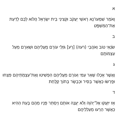
א
וָאֹמַר שִׁמְעוּ־נָא רָאשֵׁי יַעֲקֹב וּקְצִינֵי בֵּית יִשְׂרָאֵל הֲלוֹא לָכֶם לָדַעַת
אֶת־הַמִּשְׁפָּֽט׃
ב
שֹׂנְאֵי טוֹב וְאֹהֲבֵי (רעה) [רָע] גֹּזְלֵי עוֹרָם מֵֽעֲלֵיהֶם וּשְׁאֵרָם מֵעַל
עַצְמוֹתָֽם׃
ג
וַאֲשֶׁר אָכְלוּ שְׁאֵר עַמִּי וְעוֹרָם מֵעֲלֵיהֶם הִפְשִׁיטוּ וְאֶת־עַצְמֹֽתֵיהֶם פִּצֵּחוּ
וּפָֽרְשׂוּ כַּאֲשֶׁר בַּסִּיר וּכְבָשָׂר בְּתוֹךְ קַלָּֽחַת׃
ד
אָז יִזְעֲקוּ אֶל־יְהֹוָה וְלֹא יַעֲנֶה אוֹתָם וְיַסְתֵּר פָּנָיו מֵהֶם בָּעֵת הַהִיא
כַּאֲשֶׁר הֵרֵעוּ מַעַלְלֵיהֶֽם׃