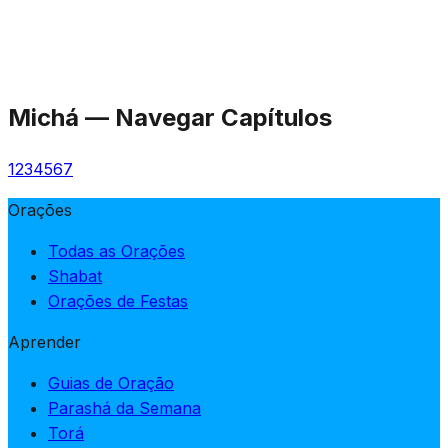
Michá
—
Navegar Capítulos
1
2
3
4
5
6
7
Orações
Todas as Orações
Shabat
Orações de Festas
Aprender
Guias de Oração
Parashá da Semana
Torá