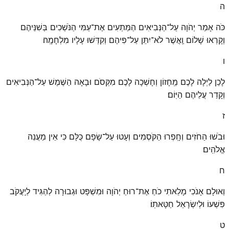
ה
כֹּה אָמַר יְהֹוָה עַל־הַנְּבִיאִים הַמַּתְעִים אֶת־עַמִּי הַנֹּשְׁכִים בְּשִׁנֵּיהֶם
וְקָרְאוּ שָׁלוֹם וַֽאֲשֶׁר לֹא־יִתֵּן עַל־פִּיהֶם וְקִדְּשׁוּ עָלָיו מִלְחָמָֽה׃
ו
לָכֵן לַיְלָה לָכֶם מֵֽחָזוֹן וְחָשְׁכָה לָכֶם מִקְּסֹם וּבָאָה הַשֶּׁמֶשׁ עַל־הַנְּבִיאִים
וְקָדַר עֲלֵיהֶם הַיּֽוֹם׃
ז
וּבֹשׁוּ הַחֹזִים וְחָֽפְרוּ הַקֹּסְמִים וְעָטוּ עַל־שָׂפָם כֻּלָּם כִּי אֵין מַעֲנֵה
אֱלֹהִֽים׃
ח
וְאוּלָם אָנֹכִי מָלֵאתִי כֹחַ אֶת־רוּחַ יְהֹוָה וּמִשְׁפָּט וּגְבוּרָה לְהַגִּיד לְיַֽעֲקֹב
פִּשְׁעוֹ וּלְיִשְׂרָאֵל חַטָּאתֽוֹ׃
ט