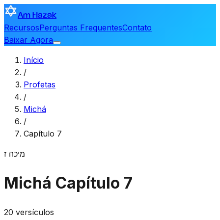
Am Hazak
Recursos
Perguntas Frequentes
Contato
Baixar Agora
Início
/
Profetas
/
Michá
/
Capítulo 7
מיכה
ז
Michá
Capítulo 7
20 versículos