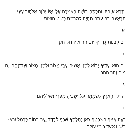
וְתֵרֶא אֹיַבְתִּי וּתְכַסֶּהָ בוּשָׁה הָאֹמְרָה אֵלַי אַיּוֹ יְהֹוָה אֱלֹהָיִךְ עֵינַי
תִּרְאֶינָּה בָּהּ עַתָּה תִּהְיֶה לְמִרְמָס כְּטִיט חוּצֽוֹת׃
יא
יוֹם לִבְנוֹת גְּדֵרָיִךְ יוֹם הַהוּא יִרְחַק־חֹֽק׃
יב
יוֹם הוּא וְעָדֶיךָ יָבוֹא לְמִנִּי אַשּׁוּר וְעָרֵי מָצוֹר וּלְמִנִּי מָצוֹר וְעַד־נָהָר וְיָם
מִיָּם וְהַר הָהָֽר׃
יג
וְהָיְתָה הָאָרֶץ לִשְׁמָמָה עַל־יֹשְׁבֶיהָ מִפְּרִי מַעַלְלֵיהֶֽם׃
יד
רְעֵה עַמְּךָ בְשִׁבְטֶךָ צֹאן נַחֲלָתֶךָ שֹׁכְנִי לְבָדָד יַעַר בְּתוֹךְ כַּרְמֶל יִרְעוּ
בָשָׁן וְגִלְעָד כִּימֵי עוֹלָֽם׃