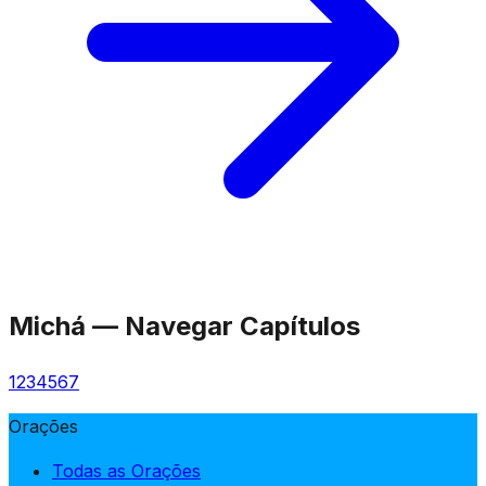
Michá
—
Navegar Capítulos
1
2
3
4
5
6
7
Orações
Todas as Orações