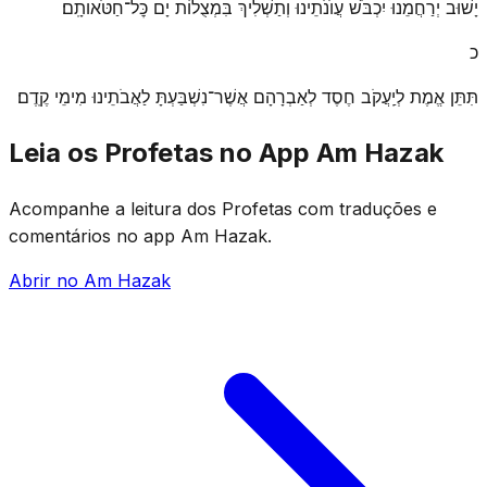
יָשׁוּב יְרַחֲמֵנוּ יִכְבֹּשׁ עֲוֺנֹתֵינוּ וְתַשְׁלִיךְ בִּמְצֻלוֹת יָם כׇּל־חַטֹּאותָֽם׃
כ
תִּתֵּן אֱמֶת לְיַֽעֲקֹב חֶסֶד לְאַבְרָהָם אֲשֶׁר־נִשְׁבַּעְתָּ לַאֲבֹתֵינוּ מִימֵי קֶֽדֶם׃
Leia os Profetas no App Am Hazak
Acompanhe a leitura dos Profetas com traduções e
comentários no app Am Hazak.
Abrir no Am Hazak