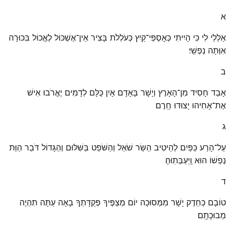
א
אַלְלַי לִי כִּי הָיִיתִי כְּאׇסְפֵּי־קַיִץ כְּעֹלְלֹת בָּצִיר אֵין־אֶשְׁכּוֹל לֶאֱכוֹל בִּכּוּרָה
אִוְּתָה נַפְשִֽׁי׃
ב
אָבַד חָסִיד מִן־הָאָרֶץ וְיָשָׁר בָּאָדָם אָיִן כֻּלָּם לְדָמִים יֶאֱרֹבוּ אִישׁ
אֶת־אָחִיהוּ יָצוּדוּ חֵֽרֶם׃
ג
עַל־הָרַע כַּפַּיִם לְהֵיטִיב הַשַּׂר שֹׁאֵל וְהַשֹּׁפֵט בַּשִּׁלּוּם וְהַגָּדוֹל דֹּבֵר הַוַּת
נַפְשׁוֹ הוּא וַֽיְעַבְּתֽוּהָ׃
ד
טוֹבָם כְּחֵדֶק יָשָׁר מִמְּסוּכָה יוֹם מְצַפֶּיךָ פְּקֻדָּתְךָ בָאָה עַתָּה תִהְיֶה
מְבוּכָתָֽם׃