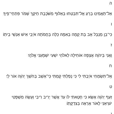
ה
אַל־תַּאֲמִינֽוּ בְרֵעַ אַֽל־תִּבְטְחוּ בְּאַלּוּף מִשֹּׁכֶבֶת חֵיקֶךָ שְׁמֹר פִּתְחֵי־פִֽיךָ׃
ו
כִּי־בֵן מְנַבֵּל אָב בַּת קָמָה בְאִמָּהּ כַּלָּה בַּחֲמֹתָהּ אֹיְבֵי אִישׁ אַנְשֵׁי בֵיתֽוֹ׃
ז
וַֽאֲנִי בַּיהֹוָה אֲצַפֶּה אוֹחִילָה לֵאלֹהֵי יִשְׁעִי יִשְׁמָעֵנִי אֱלֹהָֽי׃
ח
אַֽל־תִּשְׂמְחִי אֹיַבְתִּי לִי כִּי נָפַלְתִּי קָמְתִּי כִּֽי־אֵשֵׁב בַּחֹשֶׁךְ יְהֹוָה אוֹר לִֽי׃
ט
זַעַף יְהֹוָה אֶשָּׂא כִּי חָטָאתִי לוֹ עַד אֲשֶׁר יָרִיב רִיבִי וְעָשָׂה מִשְׁפָּטִי
יוֹצִיאֵנִי לָאוֹר אֶרְאֶה בְּצִדְקָתֽוֹ׃
י