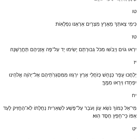
טו
כִּימֵי צֵאתְךָ מֵאֶרֶץ מִצְרָיִם אַרְאֶנּוּ נִפְלָאֽוֹת׃
טז
יִרְאוּ גוֹיִם וְיֵבֹשׁוּ מִכֹּל גְּבוּרָתָם יָשִׂימוּ יָד עַל־פֶּה אׇזְנֵיהֶם תֶּחֱרַֽשְׁנָה׃
יז
יְלַחֲכוּ עָפָר כַּנָּחָשׁ כְּזֹחֲלֵי אֶרֶץ יִרְגְּזוּ מִמִּסְגְּרֹֽתֵיהֶם אֶל־יְהֹוָה אֱלֹהֵינוּ
יִפְחָדוּ וְיִֽרְאוּ מִמֶּֽךָּ׃
יח
מִי־אֵל כָּמוֹךָ נֹשֵׂא עָוֺן וְעֹבֵר עַל־פֶּשַׁע לִשְׁאֵרִית נַחֲלָתוֹ לֹֽא־הֶחֱזִיק לָעַד
אַפּוֹ כִּֽי־חָפֵץ חֶסֶד הֽוּא׃
יט