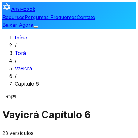
Am Hazak
Recursos
Perguntas Frequentes
Contato
Baixar Agora
Início
/
Torá
/
Vayicrá
/
Capítulo 6
ויקרא
ו
Vayicrá
Capítulo 6
23 versículos