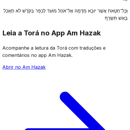
וְכׇל־חַטָּאת אֲשֶׁר יוּבָא מִדָּמָהּ אֶל־אֹהֶל מוֹעֵד לְכַפֵּר בַּקֹּדֶשׁ לֹא תֵאָכֵל
בָּאֵשׁ תִּשָּׂרֵֽף׃
Leia a Torá no App Am Hazak
Acompanhe a leitura da Torá com traduções e
comentários no app Am Hazak.
Abrir no Am Hazak