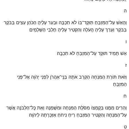
ה
וְהָאֵשׁ עַל־הַמִּזְבֵּחַ תּֽוּקַד־בּוֹ לֹא תִכְבֶּה וּבִעֵר עָלֶיהָ הַכֹּהֵן עֵצִים בַּבֹּקֶר
בַּבֹּקֶר וְעָרַךְ עָלֶיהָ הָֽעֹלָה וְהִקְטִיר עָלֶיהָ חֶלְבֵי הַשְּׁלָמִֽים׃
ו
אֵשׁ תָּמִיד תּוּקַד עַל־הַמִּזְבֵּחַ לֹא תִכְבֶּֽה׃
ז
וְזֹאת תּוֹרַת הַמִּנְחָה הַקְרֵב אֹתָהּ בְּנֵֽי־אַהֲרֹן לִפְנֵי יְהֹוָה אֶל־פְּנֵי
הַמִּזְבֵּֽחַ׃
ח
וְהֵרִים מִמֶּנּוּ בְּקֻמְצוֹ מִסֹּלֶת הַמִּנְחָה וּמִשַּׁמְנָהּ וְאֵת כׇּל־הַלְּבֹנָה אֲשֶׁר
עַל־הַמִּנְחָה וְהִקְטִיר הַמִּזְבֵּחַ רֵיחַ נִיחֹחַ אַזְכָּרָתָהּ לַיהֹוָֽה׃
ט