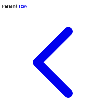
Parashá
:
Tzav