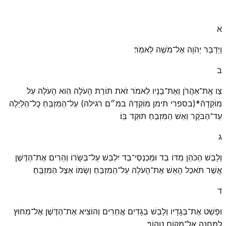
א
וַיְדַבֵּר יְהֹוָה אֶל־מֹשֶׁה לֵּאמֹֽר׃
ב
צַו אֶֽת־אַהֲרֹן וְאֶת־בָּנָיו לֵאמֹר זֹאת תּוֹרַת הָעֹלָה הִוא הָעֹלָה עַל
מוֹקְדָהֿ*(בספרי תימן מוֹקְדָהֿ במ״ם רגילה) עַל־הַמִּזְבֵּחַ כׇּל־הַלַּיְלָה
עַד־הַבֹּקֶר וְאֵשׁ הַמִּזְבֵּחַ תּוּקַד בּֽוֹ׃
ג
וְלָבַשׁ הַכֹּהֵן מִדּוֹ בַד וּמִֽכְנְסֵי־בַד יִלְבַּשׁ עַל־בְּשָׂרוֹ וְהֵרִים אֶת־הַדֶּשֶׁן
אֲשֶׁר תֹּאכַל הָאֵשׁ אֶת־הָעֹלָה עַל־הַמִּזְבֵּחַ וְשָׂמוֹ אֵצֶל הַמִּזְבֵּֽחַ׃
ד
וּפָשַׁט אֶת־בְּגָדָיו וְלָבַשׁ בְּגָדִים אֲחֵרִים וְהוֹצִיא אֶת־הַדֶּשֶׁן אֶל־מִחוּץ
לַֽמַּחֲנֶה אֶל־מָקוֹם טָהֽוֹר׃