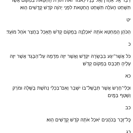
תִּשָּׁחֵט הָעֹלָה תִּשָּׁחֵט הַֽחַטָּאת לִפְנֵי יְהֹוָה קֹדֶשׁ קׇֽדָשִׁים הִֽוא׃
יט
הַכֹּהֵן הַֽמְחַטֵּא אֹתָהּ יֹאכְלֶנָּה בְּמָקוֹם קָדֹשׁ תֵּֽאָכֵל בַּחֲצַר אֹהֶל מוֹעֵֽד׃
כ
כֹּל אֲשֶׁר־יִגַּע בִּבְשָׂרָהּ יִקְדָּשׁ וַאֲשֶׁר יִזֶּה מִדָּמָהּ עַל־הַבֶּגֶד אֲשֶׁר יִזֶּה
עָלֶיהָ תְּכַבֵּס בְּמָקוֹם קָדֹֽשׁ׃
כא
וּכְלִי־חֶרֶשׂ אֲשֶׁר תְּבֻשַּׁל־בּוֹ יִשָּׁבֵר וְאִם־בִּכְלִי נְחֹשֶׁת בֻּשָּׁלָה וּמֹרַק
וְשֻׁטַּף בַּמָּֽיִם׃
כב
כׇּל־זָכָר בַּכֹּהֲנִים יֹאכַל אֹתָהּ קֹדֶשׁ קׇֽדָשִׁים הִֽוא׃
כג