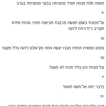
הָאֵפָה סֹלֶת מִנְחָה תָּמִיד מַחֲצִיתָהּ בַּבֹּקֶר וּמַחֲצִיתָהּ בָּעָֽרֶב׃
יד
עַֽל־מַחֲבַת בַּשֶּׁמֶן תֵּעָשֶׂה מֻרְבֶּכֶת תְּבִיאֶנָּה תֻּפִינֵי מִנְחַת פִּתִּים
תַּקְרִיב רֵֽיחַ־נִיחֹחַ לַיהֹוָֽה׃
טו
וְהַכֹּהֵן הַמָּשִׁיחַ תַּחְתָּיו מִבָּנָיו יַעֲשֶׂה אֹתָהּ חׇק־עוֹלָם לַיהֹוָה כָּלִיל תׇּקְטָֽר׃
טז
וְכׇל־מִנְחַת כֹּהֵן כָּלִיל תִּהְיֶה לֹא תֵאָכֵֽל׃
יז
וַיְדַבֵּר יְהֹוָה אֶל־מֹשֶׁה לֵּאמֹֽר׃
יח
דַּבֵּר אֶֽל־אַהֲרֹן וְאֶל־בָּנָיו לֵאמֹר זֹאת תּוֹרַת הַֽחַטָּאת בִּמְקוֹם אֲשֶׁר