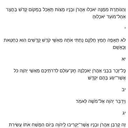
וְהַנּוֹתֶרֶת מִמֶּנָּה יֹאכְלוּ אַהֲרֹן וּבָנָיו מַצּוֹת תֵּֽאָכֵל בְּמָקוֹם קָדֹשׁ בַּחֲצַר
אֹֽהֶל־מוֹעֵד יֹאכְלֽוּהָ׃
י
לֹא תֵאָפֶה חָמֵץ חֶלְקָם נָתַתִּי אֹתָהּ מֵאִשָּׁי קֹדֶשׁ קׇֽדָשִׁים הִוא כַּחַטָּאת
וְכָאָשָֽׁם׃
יא
כׇּל־זָכָר בִּבְנֵי אַהֲרֹן יֹֽאכְלֶנָּה חׇק־עוֹלָם לְדֹרֹתֵיכֶם מֵאִשֵּׁי יְהֹוָה כֹּל
אֲשֶׁר־יִגַּע בָּהֶם יִקְדָּֽשׁ׃
יב
וַיְדַבֵּר יְהֹוָה אֶל־מֹשֶׁה לֵּאמֹֽר׃
יג
זֶה קׇרְבַּן אַהֲרֹן וּבָנָיו אֲשֶׁר־יַקְרִיבוּ לַֽיהֹוָה בְּיוֹם הִמָּשַׁח אֹתוֹ עֲשִׂירִת