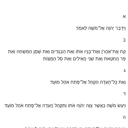
א
וַיְדַבֵּר יְהֹוָה אֶל־מֹשֶׁה לֵּאמֹֽר׃
ב
קַח אֶֽת־אַהֲרֹן וְאֶת־בָּנָיו אִתּוֹ וְאֵת הַבְּגָדִים וְאֵת שֶׁמֶן הַמִּשְׁחָה וְאֵת
פַּר הַֽחַטָּאת וְאֵת שְׁנֵי הָֽאֵילִים וְאֵת סַל הַמַּצּֽוֹת׃
ג
וְאֵת כׇּל־הָעֵדָה הַקְהֵל אֶל־פֶּתַח אֹהֶל מוֹעֵֽד׃
ד
וַיַּעַשׂ מֹשֶׁה כַּֽאֲשֶׁר צִוָּה יְהֹוָה אֹתוֹ וַתִּקָּהֵל הָֽעֵדָה אֶל־פֶּתַח אֹהֶל מוֹעֵֽד׃
ה