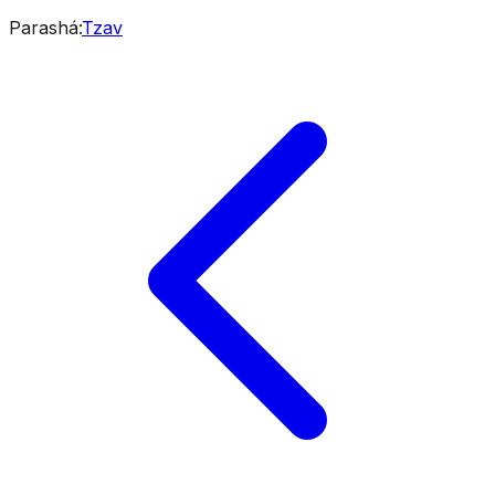
Parashá
:
Tzav