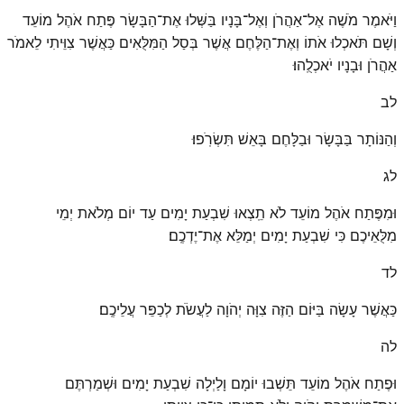
וַיֹּאמֶר מֹשֶׁה אֶל־אַהֲרֹן וְאֶל־בָּנָיו בַּשְּׁלוּ אֶת־הַבָּשָׂר פֶּתַח אֹהֶל מוֹעֵד
וְשָׁם תֹּאכְלוּ אֹתוֹ וְאֶת־הַלֶּחֶם אֲשֶׁר בְּסַל הַמִּלֻּאִים כַּאֲשֶׁר צִוֵּיתִי לֵאמֹר
אַהֲרֹן וּבָנָיו יֹאכְלֻֽהוּ׃
לב
וְהַנּוֹתָר בַּבָּשָׂר וּבַלָּחֶם בָּאֵשׁ תִּשְׂרֹֽפוּ׃
לג
וּמִפֶּתַח אֹהֶל מוֹעֵד לֹא תֵֽצְאוּ שִׁבְעַת יָמִים עַד יוֹם מְלֹאת יְמֵי
מִלֻּאֵיכֶם כִּי שִׁבְעַת יָמִים יְמַלֵּא אֶת־יֶדְכֶֽם׃
לד
כַּאֲשֶׁר עָשָׂה בַּיּוֹם הַזֶּה צִוָּה יְהֹוָה לַעֲשֹׂת לְכַפֵּר עֲלֵיכֶֽם׃
לה
וּפֶתַח אֹהֶל מוֹעֵד תֵּשְׁבוּ יוֹמָם וָלַיְלָה שִׁבְעַת יָמִים וּשְׁמַרְתֶּם