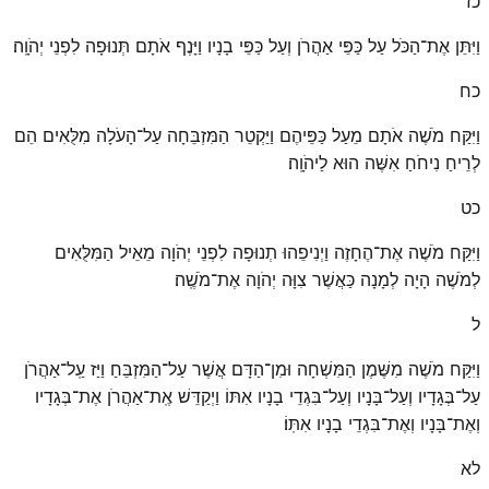
כז
וַיִּתֵּן אֶת־הַכֹּל עַל כַּפֵּי אַהֲרֹן וְעַל כַּפֵּי בָנָיו וַיָּנֶף אֹתָם תְּנוּפָה לִפְנֵי יְהֹוָֽה׃
כח
וַיִּקַּח מֹשֶׁה אֹתָם מֵעַל כַּפֵּיהֶם וַיַּקְטֵר הַמִּזְבֵּחָה עַל־הָעֹלָה מִלֻּאִים הֵם
לְרֵיחַ נִיחֹחַ אִשֶּׁה הוּא לַיהֹוָֽה׃
כט
וַיִּקַּח מֹשֶׁה אֶת־הֶחָזֶה וַיְנִיפֵהוּ תְנוּפָה לִפְנֵי יְהֹוָה מֵאֵיל הַמִּלֻּאִים
לְמֹשֶׁה הָיָה לְמָנָה כַּאֲשֶׁר צִוָּה יְהֹוָה אֶת־מֹשֶֽׁה׃
ל
וַיִּקַּח מֹשֶׁה מִשֶּׁמֶן הַמִּשְׁחָה וּמִן־הַדָּם אֲשֶׁר עַל־הַמִּזְבֵּחַ וַיַּז עַֽל־אַהֲרֹן
עַל־בְּגָדָיו וְעַל־בָּנָיו וְעַל־בִּגְדֵי בָנָיו אִתּוֹ וַיְקַדֵּשׁ אֶֽת־אַהֲרֹן אֶת־בְּגָדָיו
וְאֶת־בָּנָיו וְאֶת־בִּגְדֵי בָנָיו אִתּֽוֹ׃
לא