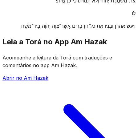
אֶת־מִשְׁמֶרֶת יְהֹוָה וְלֹא תָמוּתוּ כִּי־כֵן צֻוֵּֽיתִי׃
לו
וַיַּעַשׂ אַהֲרֹן וּבָנָיו אֵת כׇּל־הַדְּבָרִים אֲשֶׁר־צִוָּה יְהֹוָה בְּיַד־מֹשֶֽׁה׃
Leia a Torá no App Am Hazak
Acompanhe a leitura da Torá com traduções e
comentários no app Am Hazak.
Abrir no Am Hazak