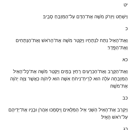
יט
וַיִּשְׁחָט וַיִּזְרֹק מֹשֶׁה אֶת־הַדָּם עַל־הַמִּזְבֵּחַ סָבִֽיב׃
כ
וְאֶת־הָאַיִל נִתַּח לִנְתָחָיו וַיַּקְטֵר מֹשֶׁה אֶת־הָרֹאשׁ וְאֶת־הַנְּתָחִים
וְאֶת־הַפָּֽדֶר׃
כא
וְאֶת־הַקֶּרֶב וְאֶת־הַכְּרָעַיִם רָחַץ בַּמָּיִם וַיַּקְטֵר מֹשֶׁה אֶת־כׇּל־הָאַיִל
הַמִּזְבֵּחָה עֹלָה הוּא לְרֵֽיחַ־נִיחֹחַ אִשֶּׁה הוּא לַיהֹוָה כַּאֲשֶׁר צִוָּה יְהֹוָה
אֶת־מֹשֶֽׁה׃
כב
וַיַּקְרֵב אֶת־הָאַיִל הַשֵּׁנִי אֵיל הַמִּלֻּאִים וַֽיִּסְמְכוּ אַהֲרֹן וּבָנָיו אֶת־יְדֵיהֶם
עַל־רֹאשׁ הָאָֽיִל׃
כג