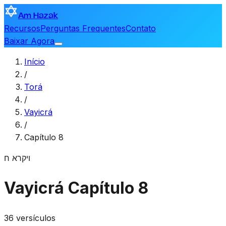
Am Hazak
Recursos
Perguntas Frequentes
Contato
Baixar Agora
Início
/
Torá
/
Vayicrá
/
Capítulo 8
ויקרא
ח
Vayicrá
Capítulo 8
36 versículos