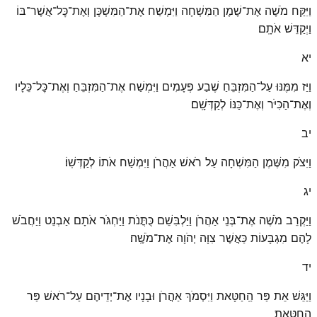
וַיִּקַּח מֹשֶׁה אֶת־שֶׁמֶן הַמִּשְׁחָה וַיִּמְשַׁח אֶת־הַמִּשְׁכָּן וְאֶת־כׇּל־אֲשֶׁר־בּוֹ
וַיְקַדֵּשׁ אֹתָֽם׃
יא
וַיַּז מִמֶּנּוּ עַל־הַמִּזְבֵּחַ שֶׁבַע פְּעָמִים וַיִּמְשַׁח אֶת־הַמִּזְבֵּחַ וְאֶת־כׇּל־כֵּלָיו
וְאֶת־הַכִּיֹּר וְאֶת־כַּנּוֹ לְקַדְּשָֽׁם׃
יב
וַיִּצֹק מִשֶּׁמֶן הַמִּשְׁחָה עַל רֹאשׁ אַהֲרֹן וַיִּמְשַׁח אֹתוֹ לְקַדְּשֽׁוֹ׃
יג
וַיַּקְרֵב מֹשֶׁה אֶת־בְּנֵי אַהֲרֹן וַיַּלְבִּשֵׁם כֻּתֳּנֹת וַיַּחְגֹּר אֹתָם אַבְנֵט וַיַּחֲבֹשׁ
לָהֶם מִגְבָּעוֹת כַּאֲשֶׁר צִוָּה יְהֹוָה אֶת־מֹשֶֽׁה׃
יד
וַיַּגֵּשׁ אֵת פַּר הַֽחַטָּאת וַיִּסְמֹךְ אַהֲרֹן וּבָנָיו אֶת־יְדֵיהֶם עַל־רֹאשׁ פַּר
הַֽחַטָּֽאת׃