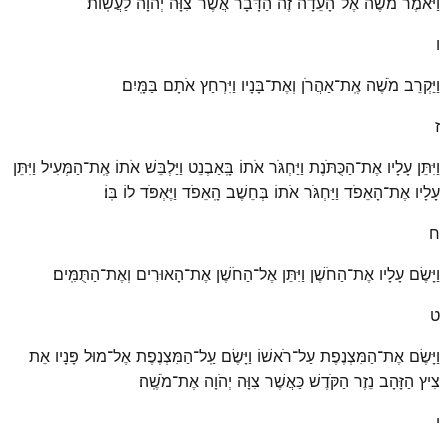
וַיֹּאמֶר מֹשֶׁה אֶל־הָעֵדָה זֶה הַדָּבָר אֲשֶׁר־צִוָּה יְהֹוָה לַעֲשֽׂוֹת׃
ו
וַיַּקְרֵב מֹשֶׁה אֶֽת־אַהֲרֹן וְאֶת־בָּנָיו וַיִּרְחַץ אֹתָם בַּמָּֽיִם׃
ז
וַיִּתֵּן עָלָיו אֶת־הַכֻּתֹּנֶת וַיַּחְגֹּר אֹתוֹ בָּֽאַבְנֵט וַיַּלְבֵּשׁ אֹתוֹ אֶֽת־הַמְּעִיל וַיִּתֵּן
עָלָיו אֶת־הָאֵפֹד וַיַּחְגֹּר אֹתוֹ בְּחֵשֶׁב הָֽאֵפֹד וַיֶּאְפֹּד לוֹ בּֽוֹ׃
ח
וַיָּשֶׂם עָלָיו אֶת־הַחֹשֶׁן וַיִּתֵּן אֶל־הַחֹשֶׁן אֶת־הָאוּרִים וְאֶת־הַתֻּמִּֽים׃
ט
וַיָּשֶׂם אֶת־הַמִּצְנֶפֶת עַל־רֹאשׁוֹ וַיָּשֶׂם עַֽל־הַמִּצְנֶפֶת אֶל־מוּל פָּנָיו אֵת
צִיץ הַזָּהָב נֵזֶר הַקֹּדֶשׁ כַּאֲשֶׁר צִוָּה יְהֹוָה אֶת־מֹשֶֽׁה׃
י