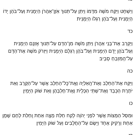
וַיִּשְׁחָט וַיִּקַּח מֹשֶׁה מִדָּמוֹ וַיִּתֵּן עַל־תְּנוּךְ אֹֽזֶן־אַהֲרֹן הַיְמָנִית וְעַל־בֹּהֶן יָדוֹ
הַיְמָנִית וְעַל־בֹּהֶן רַגְלוֹ הַיְמָנִֽית׃
כד
וַיַּקְרֵב אֶת־בְּנֵי אַהֲרֹן וַיִּתֵּן מֹשֶׁה מִן־הַדָּם עַל־תְּנוּךְ אׇזְנָם הַיְמָנִית
וְעַל־בֹּהֶן יָדָם הַיְמָנִית וְעַל־בֹּהֶן רַגְלָם הַיְמָנִית וַיִּזְרֹק מֹשֶׁה אֶת־הַדָּם
עַל־הַֽמִּזְבֵּחַ סָבִֽיב׃
כה
וַיִּקַּח אֶת־הַחֵלֶב וְאֶת־הָֽאַלְיָה וְאֶֽת־כׇּל־הַחֵלֶב אֲשֶׁר עַל־הַקֶּרֶב וְאֵת
יֹתֶרֶת הַכָּבֵד וְאֶת־שְׁתֵּי הַכְּלָיֹת וְאֶֽת־חֶלְבְּהֶן וְאֵת שׁוֹק הַיָּמִֽין׃
כו
וּמִסַּל הַמַּצּוֹת אֲשֶׁר לִפְנֵי יְהֹוָה לָקַח חַלַּת מַצָּה אַחַת וְֽחַלַּת לֶחֶם שֶׁמֶן
אַחַת וְרָקִיק אֶחָד וַיָּשֶׂם עַל־הַחֲלָבִים וְעַל שׁוֹק הַיָּמִֽין׃