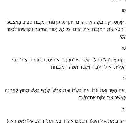
טו
וַיִּשְׁחָט וַיִּקַּח מֹשֶׁה אֶת־הַדָּם וַיִּתֵּן עַל־קַרְנוֹת הַמִּזְבֵּחַ סָבִיב בְּאֶצְבָּעוֹ
וַיְחַטֵּא אֶת־הַמִּזְבֵּחַ וְאֶת־הַדָּם יָצַק אֶל־יְסוֹד הַמִּזְבֵּחַ וַֽיְקַדְּשֵׁהוּ לְכַפֵּר
עָלָֽיו׃
טז
וַיִּקַּח אֶֽת־כׇּל־הַחֵלֶב אֲשֶׁר עַל־הַקֶּרֶב וְאֵת יֹתֶרֶת הַכָּבֵד וְאֶת־שְׁתֵּי
הַכְּלָיֹת וְאֶֽת־חֶלְבְּהֶן וַיַּקְטֵר מֹשֶׁה הַמִּזְבֵּֽחָה׃
יז
וְאֶת־הַפָּר וְאֶת־עֹרוֹ וְאֶת־בְּשָׂרוֹ וְאֶת־פִּרְשׁוֹ שָׂרַף בָּאֵשׁ מִחוּץ לַֽמַּחֲנֶה
כַּאֲשֶׁר צִוָּה יְהֹוָה אֶת־מֹשֶֽׁה׃
יח
וַיַּקְרֵב אֵת אֵיל הָעֹלָה וַֽיִּסְמְכוּ אַהֲרֹן וּבָנָיו אֶת־יְדֵיהֶם עַל־רֹאשׁ הָאָֽיִל׃