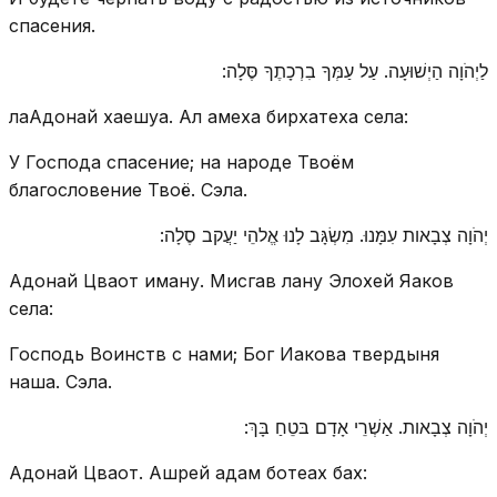
спасения.
לַיְהֹוָה הַיְשׁוּעָה. עַל עַמְּךָ בִרְכָתֶךָ סֶּלָה:
лаАдонай хаешуа. Ал амеха бирхатеха села:
У Господа спасение; на народе Твоём
благословение Твоё. Сэла.
יְהֹוָה צְבָאות עִמָּנוּ. מִשְׂגָּב לָנוּ אֱלהֵי יַעֲקב סֶלָה:
Адонай Цваот иману. Мисгав лану Элохей Яаков
села:
Господь Воинств с нами; Бог Иакова твердыня
наша. Сэла.
יְהֹוָה צְבָאות. אַשְׁרֵי אָדָם בּטֵחַ בָּךְ:
Адонай Цваот. Ашрей адам ботеах бах: