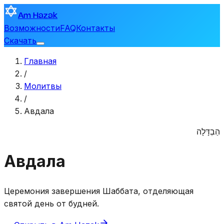
Am Hazak
Возможности
FAQ
Контакты
Скачать
Главная
/
Молитвы
/
Авдала
הַבְדָּלָה
Авдала
Церемония завершения Шаббата, отделяющая
святой день от будней.