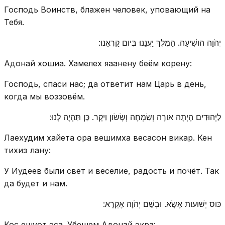
Господь Воинств, блажен человек, уповающий на
Тебя.
יְהֹוָה הושִׁיעָה. הַמֶּלֶךְ יַעֲנֵנוּ בְּיום קָרְאֵנוּ:
Адонай хошиа. Хамелех яаанену беём корену:
Господь, спаси нас; да ответит нам Царь в день,
когда мы воззовём.
לַיְּהוּדִים הָיְתָה אורָה וְשִׂמְחָה וְשָׂשׂון וִיקָר. כֵּן תִּהְיֶה לָנוּ:
Лаехудим хайета ора вешимха весасон викар. Кен
тихиэ лану:
У Иудеев были свет и веселие, радость и почёт. Так
да будет и нам.
כּוס יְשׁוּעות אֶשָּׂא. וּבְשֵׁם יְהֹוָה אֶקְרָא:
Кос ешуот эса. Убешем Адонай экра: