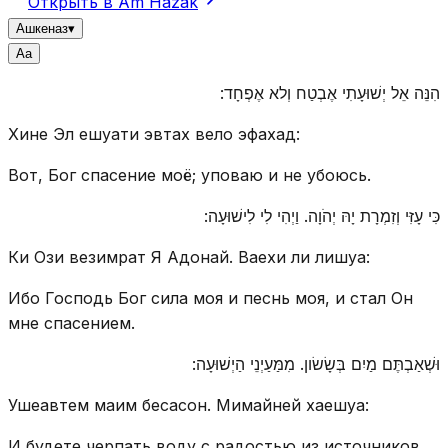
Открыть в Am Hazak
Ашкеназ
▾
A
a
הִנֵּה אֵל יְשׁוּעָתִי אֶבְטַח וְלא אֶפְחָד:
Хине Эл ешуати эвтах вело эфахад:
Вот, Бог спасение моё; уповаю и не убоюсь.
כִּי עָזִּי וְזִמְרָת יָהּ יְהֹוָה. וַיְהִי לִי לִישׁוּעָה:
Ки Ози везимрат Я Адонай. Ваехи ли лишуа:
Ибо Господь Бог сила моя и песнь моя, и стал Он
мне спасением.
וּשְׁאַבְתֶּם מַיִם בְּשָׂשׂון. מִמַּעַיְנֵי הַיְשׁוּעָה:
Ушеавтем маим бесасон. Мимайней хаешуа:
И будете черпать воду с радостью из источников