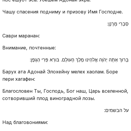
Чашу спасения подниму и призову Имя Господне.
סַבְרִי מָרָנָן:
Саври маранан:
Внимание, почтенные:
בָּרוּךְ אַתָּה יְהֹוָה אֱלהֵינוּ מֶלֶךְ הָעולָם. בּורֵא פְּרִי הַגָּפֶן:
Барух ата Адонай Элохейну мелех хаолам. Боре
пери хагафен:
Благословен Ты, Господь, Бог наш, Царь вселенной,
сотворивший плод виноградной лозы.
על הבשמים:
Над благовониями: