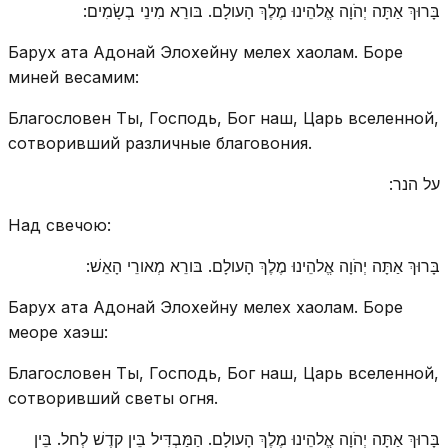
בָּרוּךְ אַתָּה יְהֹוָה אֱלהֵינוּ מֶלֶךְ הָעולָם. בּורֵא מִינֵי בְשָׂמִים:
Барух ата Адонай Элохейну мелех хаолам. Боре
миней весамим:
Благословен Ты, Господь, Бог наш, Царь вселенной,
сотворивший различные благовония.
על הנר:
Над свечою:
בָּרוּךְ אַתָּה יְהֹוָה אֱלהֵינוּ מֶלֶךְ הָעולָם. בּורֵא מְאורֵי הָאֵשׁ:
Барух ата Адонай Элохейну мелех хаолам. Боре
меоре хаэш:
Благословен Ты, Господь, Бог наш, Царь вселенной,
сотворивший светы огня.
בָּרוּךְ אַתָּה יְהֹוָה אֱלהֵינוּ מֶלֶךְ הָעולָם. הַמַּבְדִּיל בֵּין קדֶשׁ לְחל. בֵּין