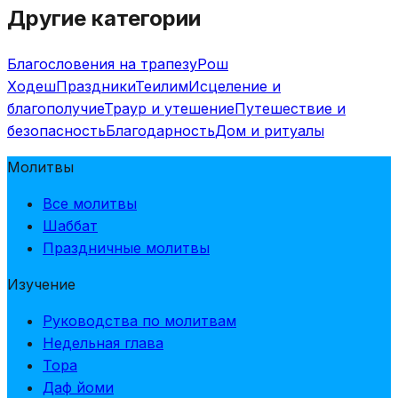
Другие категории
Благословения на трапезу
Рош
Ходеш
Праздники
Теилим
Исцеление и
благополучие
Траур и утешение
Путешествие и
безопасность
Благодарность
Дом и ритуалы
Молитвы
Все молитвы
Шаббат
Праздничные молитвы
Изучение
Руководства по молитвам
Недельная глава
Тора
Даф йоми