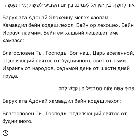
אור לְחשֶׁךְ. בֵּין יִשְׂרָאֵל לָעַמִּים. בֵּין יום הַשְּׁבִיעִי לְשֵׁשֶׁת יְמֵי הַמַּעֲשֶׂה:
Барух ата Адонай Элохейну мелех хаолам.
Хамавдил бейн кодеш лехол. Бейн ор лехошех. Бейн
Исраэл лаамим. Бейн ём хашвий лешешет еме
хамаасе:
Благословен Ты, Господь, Бог наш, Царь вселенной,
отделяющий святое от будничного, свет от тьмы,
Израиль от народов, седьмой день от шести дней
труда.
בָּרוּךְ אַתָּה יְהֹוָה הַמַבְדִּיל בֵּין קדֶשׁ לְחל:
Барух ата Адонай хамавдил бейн кодеш лехол:
Благословен Ты, Господь, отделяющий святое от
будничного.