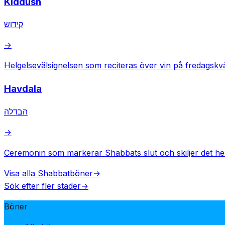
Kiddush
קידוש
→
Helgelsevälsignelsen som reciteras över vin på fredagskv
Havdala
הבדלה
→
Ceremonin som markerar Shabbats slut och skiljer det heli
Visa alla Shabbatböner
→
Sök efter fler städer
→
Böner