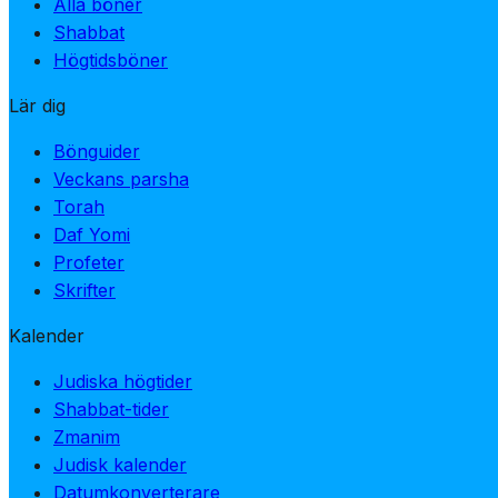
Alla böner
Shabbat
Högtidsböner
Lär dig
Bönguider
Veckans parsha
Torah
Daf Yomi
Profeter
Skrifter
Kalender
Judiska högtider
Shabbat-tider
Zmanim
Judisk kalender
Datumkonverterare