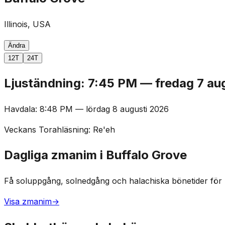
Illinois, USA
Ändra
12T
24T
Ljuständning
:
7:45 PM
—
fredag 7 au
Havdala
:
8:48 PM
—
lördag 8 augusti 2026
Veckans Torahläsning
:
Re'eh
Dagliga zmanim i Buffalo Grove
Få soluppgång, solnedgång och halachiska bönetider för 
Visa zmanim
→