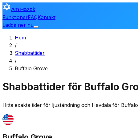
Am Hazak
Funktioner
FAQ
Kontakt
Ladda ner nu
Hem
/
Shabbattider
/
Buffalo Grove
Shabbattider för Buffalo Gr
Hitta exakta tider för ljuständning och Havdala för
Buffal
Buffalo Grove