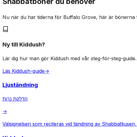
Shabbatböner du behöver
Nu när du har tiderna för Buffalo Grove, här är bönerna 
Ny till Kiddush?
Lär dig hur man gör Kiddush med vår steg-för-steg-guide.
Läs Kiddush-guide
→
Ljuständning
הדלקת נרות
→
Välsignelsen som reciteras vid tändning av Shabbatljuse