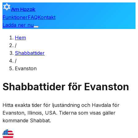
Am Hazak
Funktioner
FAQ
Kontakt
Ladda ner nu
Hem
/
Shabbattider
/
Evanston
Shabbattider för Evanston
Hitta exakta tider för ljuständning och Havdala för
Evanston
,
Illinois, USA
. Tiderna som visas gäller
kommande Shabbat.