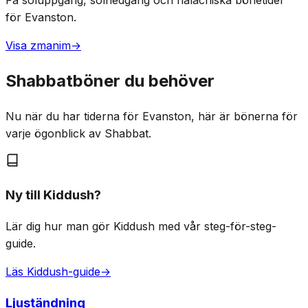
Få soluppgång, solnedgång och halachiska bönetider
för Evanston.
Visa zmanim
→
Shabbatböner du behöver
Nu när du har tiderna för Evanston, här är bönerna för
varje ögonblick av Shabbat.
Ny till Kiddush?
Lär dig hur man gör Kiddush med vår steg-för-steg-
guide.
Läs Kiddush-guide
→
Ljuständning