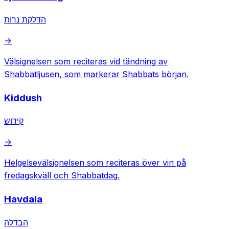
הדלקת נרות
→
Välsignelsen som reciteras vid tändning av
Shabbatljusen, som markerar Shabbats början.
Kiddush
קידוש
→
Helgelsevälsignelsen som reciteras över vin på
fredagskväll och Shabbatdag.
Havdala
הבדלה