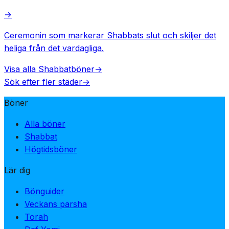
→
Ceremonin som markerar Shabbats slut och skiljer det
heliga från det vardagliga.
Visa alla Shabbatböner
→
Sök efter fler städer
→
Böner
Alla böner
Shabbat
Högtidsböner
Lär dig
Bönguider
Veckans parsha
Torah