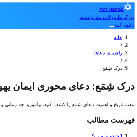
Am Hazak
ویژگی‌ها
سوالات متداول
تماس
دانلود کنید
خانه
/
راهنمای دعاها
/
درک شِمَع
درک شِمَع: دعای محوری ایمان یه
معنا، تاریخ و اهمیت دعای شِمَع را کشف کنید. بیاموزید چه زمانی و 
فهرست مطالب
1
.
شِمَع چیست؟