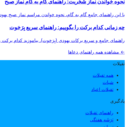
نحوه خواندن نماز شَخَریت: راهنمای گام به گام نماز صبح
با این راهنمای جامع گام به گام، نحوه خواندن مراسم نماز صبح یهود
چه زمانی کدام برکت را بگوییم: راهنمای سریع بِرَخوت
راهنمای جامع و سریع برکات یهودی (بِرَخوت). بیاموزید کدام برکت ر
← مشاهده همه راهنمای دعاها
تفیلات
همه تفیلات
شبات
تفیلات اعیاد
یادگیری
راهنمای تفیلات
پَرَشَه هفتگی
تورات