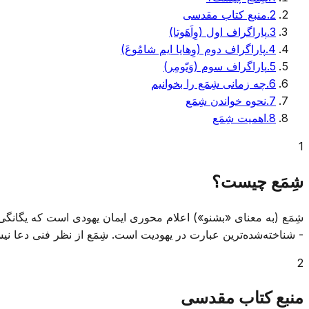
2
.
منبع کتاب مقدسی
3
.
پاراگراف اول (وِاَهَوتا)
4
.
پاراگراف دوم (وِهایا ایم شامُوعَ)
5
.
پاراگراف سوم (وَیّومِر)
6
.
چه زمانی شِمَع را بخوانیم
7
.
نحوه خواندن شِمَع
8
.
اهمیت شِمَع
1
شِمَع چیست؟
شِمَع (به معنای «بشنو») اعلام محوری ایمان یهودی است که یگانگی خداو
- شناخته‌شده‌ترین عبارت در یهودیت است. شِمَع از نظر فنی دعا 
2
منبع کتاب مقدسی