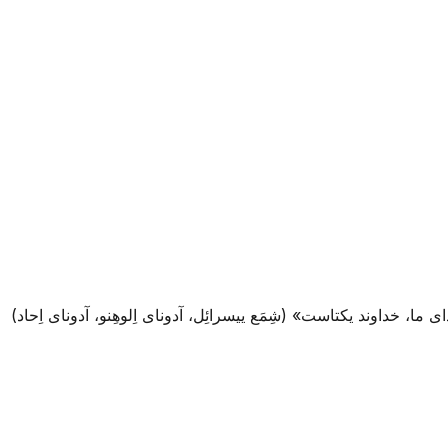
ا، خداوند یکتاست» (شِمَع ییسرائِل، آدونای اِلوهِنو، آدونای اِحاد)