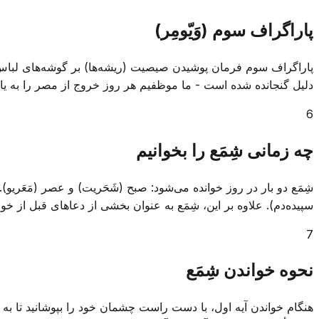
پاراگراف سوم (وَیّومِر)
پاراگراف سوم فرمان پوشیدن صیصیت (ریشه‌ها) بر گوشه‌های لباس را 
دلیل گنجانده شده است - ما موظفیم هر روز خروج از مصر را به یاد 
6
چه زمانی شِمَع را بخوانیم
شِمَع دو بار در روز خوانده می‌شود: صبح (شَحَریت) و عصر (مَعَریو
سپیده‌دم). علاوه بر این، شِمَع به عنوان بخشی از دعاهای قبل از 
7
نحوه خواندن شِمَع
هنگام خواندن آیه اول، با دست راست چشمان خود را بپوشانید تا به ت