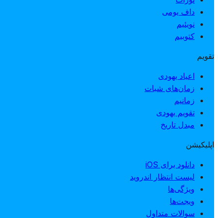
داف یومی
نویئیم
کتوبیم
تقویم
اعیاد یهودی
زمان‌های شبات
زمانیم
تقویم یهودی
مبدل تاریخ
اپلیکیشن
دانلود برای iOS
لیست انتظار اندروید
ویژگی‌ها
ویجت‌ها
سوالات متداول