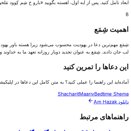
ابعاد تأمل کنید. پس از آیه اول، آهسته بگویید «بارو خ شِم کِوود مَلخ
8
اهمیت شِمَع
شِمَع مهم‌ترین دعا در یهودیت محسوب می‌شود زیرا هسته باور یهودی 
لب جان دادند. شِمَع به عنوان تجدید دوبار روزانه تعهد ما به خداوند 
این دعاها را تمرین کنید
آماده‌اید این راهنما را عملی کنید؟ به متن کامل این دعاها در اپلیکیشن Am Hazak دسترسی داشته باش
Shacharit
Maariv
Bedtime Shema
دانلود Am Hazak
راهنماهای مرتبط