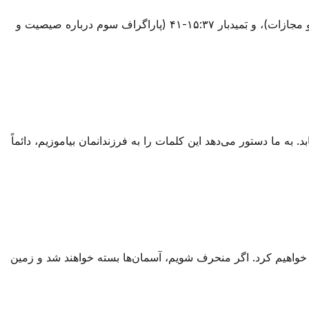
شِمَع از سه بخش تورات می‌آید: دواریم ۶:۴-۹ (پاراگراف اول درباره دوست داشتن خدا)، دواریم ۱۱:۱۳-۲۱ (پاراگراف دوم درباره پاداش و مجازات)، و بَمیدبار ۱۵:۳۷-۴۱ (پاراگراف سوم درباره صیصیت و
. به ما دستور می‌دهد این کلمات را به فرزندانمان بیاموزیم، دائماً
 خواهیم کرد. اگر منحرف شویم، آسمان‌ها بسته خواهند شد و زمین