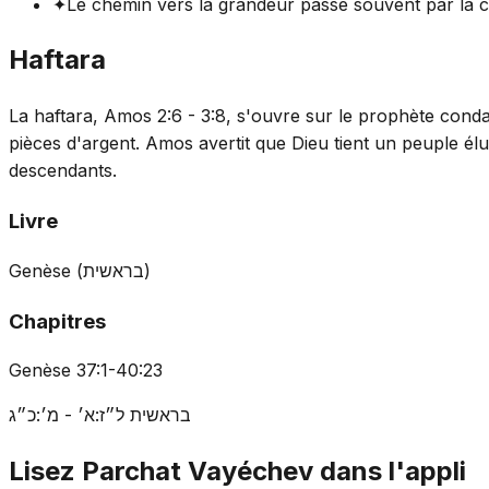
✦
Le chemin vers la grandeur passe souvent par la c
Haftara
La haftara, Amos 2:6 - 3:8, s'ouvre sur le prophète conda
pièces d'argent. Amos avertit que Dieu tient un peuple élu d
descendants.
Livre
Genèse
(
בראשית
)
Chapitres
Genèse 37:1-40:23
בראשית ל״ז:א׳ - מ׳:כ״ג
Lisez Parchat Vayéchev dans l'appli