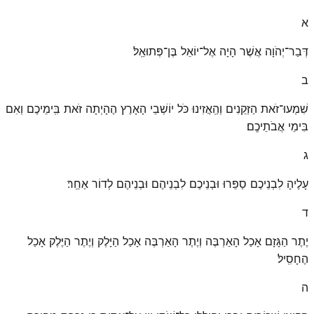
א
דְּבַר־יְהֹוָה אֲשֶׁר הָיָה אֶל־יוֹאֵל בֶּן־פְּתוּאֵֽל׃
ב
שִׁמְעוּ־זֹאת הַזְּקֵנִים וְהַֽאֲזִינוּ כֹּל יוֹשְׁבֵי הָאָרֶץ הֶהָיְתָה זֹּאת בִּֽימֵיכֶם וְאִם
בִּימֵי אֲבֹתֵיכֶֽם׃
ג
עָלֶיהָ לִבְנֵיכֶם סַפֵּרוּ וּבְנֵיכֶם לִבְנֵיהֶם וּבְנֵיהֶם לְדוֹר אַחֵֽר׃
ד
יֶתֶר הַגָּזָם אָכַל הָאַרְבֶּה וְיֶתֶר הָאַרְבֶּה אָכַל הַיָּלֶק וְיֶתֶר הַיֶּלֶק אָכַל
הֶחָסִֽיל׃
ה