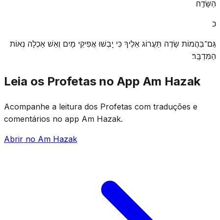
הַשָּׂדֶֽה׃
כ
גַּם־בַּהֲמוֹת שָׂדֶה תַּעֲרוֹג אֵלֶיךָ כִּי יָֽבְשׁוּ אֲפִיקֵי מָיִם וְאֵשׁ אָכְלָה נְאוֹת
הַמִּדְבָּֽר׃
Leia os Profetas no App Am Hazak
Acompanhe a leitura dos Profetas com traduções e
comentários no app Am Hazak.
Abrir no Am Hazak