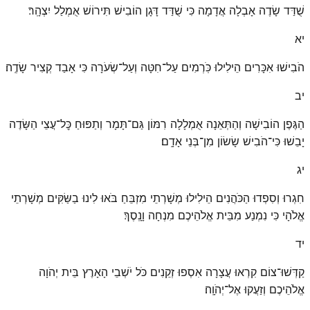
שֻׁדַּד שָׂדֶה אָבְלָה אֲדָמָה כִּי שֻׁדַּד דָּגָן הוֹבִישׁ תִּירוֹשׁ אֻמְלַל יִצְהָֽר׃
יא
הֹבִישׁוּ אִכָּרִים הֵילִילוּ כֹּֽרְמִים עַל־חִטָּה וְעַל־שְׂעֹרָה כִּי אָבַד קְצִיר שָׂדֶֽה׃
יב
הַגֶּפֶן הוֹבִישָׁה וְהַתְּאֵנָה אֻמְלָלָה רִמּוֹן גַּם־תָּמָר וְתַפּוּחַ כׇּל־עֲצֵי הַשָּׂדֶה
יָבֵשׁוּ כִּי־הֹבִישׁ שָׂשׂוֹן מִן־בְּנֵי אָדָֽם׃
יג
חִגְרוּ וְסִפְדוּ הַכֹּהֲנִים הֵילִילוּ מְשָׁרְתֵי מִזְבֵּחַ בֹּאוּ לִינוּ בַשַּׂקִּים מְשָׁרְתֵי
אֱלֹהָי כִּי נִמְנַע מִבֵּית אֱלֹהֵיכֶם מִנְחָה וָנָֽסֶךְ׃
יד
קַדְּשׁוּ־צוֹם קִרְאוּ עֲצָרָה אִסְפוּ זְקֵנִים כֹּל יֹשְׁבֵי הָאָרֶץ בֵּית יְהֹוָה
אֱלֹהֵיכֶם וְזַעֲקוּ אֶל־יְהֹוָֽה׃