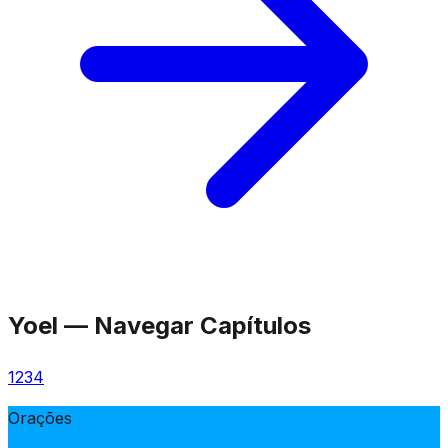
Yoel
—
Navegar Capítulos
1
2
3
4
Orações