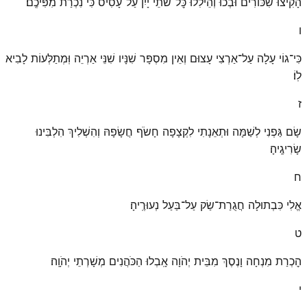
הָקִיצוּ שִׁכּוֹרִים וּבְכוּ וְהֵילִלוּ כׇּל־שֹׁתֵי יָיִן עַל־עָסִיס כִּי נִכְרַת מִפִּיכֶֽם׃
ו
כִּי־גוֹי עָלָה עַל־אַרְצִי עָצוּם וְאֵין מִסְפָּר שִׁנָּיו שִׁנֵּי אַרְיֵה וּֽמְתַלְּעוֹת לָבִיא
לֽוֹ׃
ז
שָׂם גַּפְנִי לְשַׁמָּה וּתְאֵנָתִי לִקְצָפָה חָשֹׂף חֲשָׂפָהּ וְהִשְׁלִיךְ הִלְבִּינוּ
שָׂרִיגֶֽיהָ׃
ח
אֱלִי כִּבְתוּלָה חֲגֻרַת־שַׂק עַל־בַּעַל נְעוּרֶֽיהָ׃
ט
הׇכְרַת מִנְחָה וָנֶסֶךְ מִבֵּית יְהֹוָה אָֽבְלוּ הַכֹּהֲנִים מְשָׁרְתֵי יְהֹוָֽה׃
י