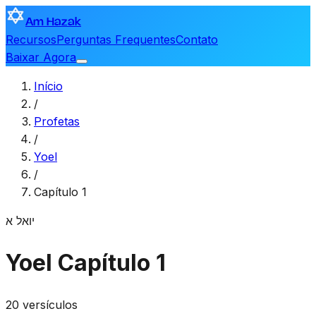
Am Hazak
Recursos
Perguntas Frequentes
Contato
Baixar Agora
Início
/
Profetas
/
Yoel
/
Capítulo 1
יואל
א
Yoel
Capítulo 1
20 versículos