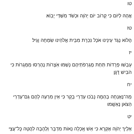
טו
אֲהָהּ לַיּוֹם כִּי קָרוֹב יוֹם יְהֹוָה וּכְשֹׁד מִשַּׁדַּי יָבֽוֹא׃
טז
הֲלוֹא נֶגֶד עֵינֵינוּ אֹכֶל נִכְרָת מִבֵּית אֱלֹהֵינוּ שִׂמְחָה וָגִֽיל׃
יז
עָבְשׁוּ פְרֻדוֹת תַּחַת מֶגְרְפֹתֵיהֶם נָשַׁמּוּ אֹֽצָרוֹת נֶהֶרְסוּ מַמְּגֻרוֹת כִּי
הֹבִישׁ דָּגָֽן׃
יח
מַה־נֶּאֶנְחָה בְהֵמָה נָבֹכוּ עֶדְרֵי בָקָר כִּי אֵין מִרְעֶה לָהֶם גַּם־עֶדְרֵי
הַצֹּאן נֶאְשָֽׁמוּ׃
יט
אֵלֶיךָ יְהֹוָה אֶקְרָא כִּי אֵשׁ אָֽכְלָה נְאוֹת מִדְבָּר וְלֶהָבָה לִהֲטָה כׇּל־עֲצֵי