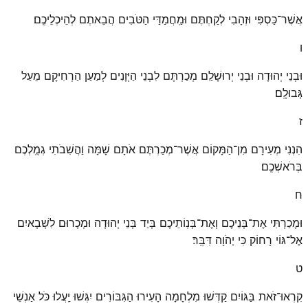
אֲשֶׁר־כַּסְפִּי וּזְהָבִי לְקַחְתֶּם וּמַֽחֲמַדַּי הַטֹּבִים הֲבֵאתֶם לְהֵיכְלֵיכֶֽם׃
ו
וּבְנֵי יְהוּדָה וּבְנֵי יְרוּשָׁלַ͏ִם מְכַרְתֶּם לִבְנֵי הַיְּוָנִים לְמַעַן הַרְחִיקָם מֵעַל
גְּבוּלָֽם׃
ז
הִנְנִי מְעִירָם מִן־הַמָּקוֹם אֲשֶׁר־מְכַרְתֶּם אֹתָם שָׁמָּה וַהֲשִׁבֹתִי גְמֻֽלְכֶם
בְּרֹאשְׁכֶֽם׃
ח
וּמָכַרְתִּי אֶת־בְּנֵיכֶם וְאֶת־בְּנֽוֹתֵיכֶם בְּיַד בְּנֵי יְהוּדָה וּמְכָרוּם לִשְׁבָאיִם
אֶל־גּוֹי רָחוֹק כִּי יְהֹוָה דִּבֵּֽר׃
ט
קִרְאוּ־זֹאת בַּגּוֹיִם קַדְּשׁוּ מִלְחָמָה הָעִירוּ הַגִּבּוֹרִים יִגְּשׁוּ יַֽעֲלוּ כֹּל אַנְשֵׁי