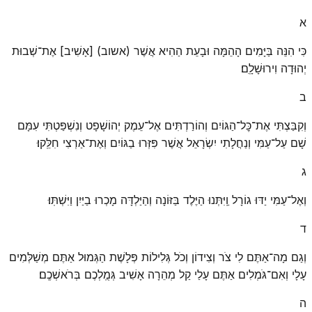
א
כִּי הִנֵּה בַּיָּמִים הָהֵמָּה וּבָעֵת הַהִיא אֲשֶׁר (אשוב) [אָשִׁיב] אֶת־שְׁבוּת
יְהוּדָה וִירוּשָׁלָֽ͏ִם׃
ב
וְקִבַּצְתִּי אֶת־כׇּל־הַגּוֹיִם וְהוֹרַדְתִּים אֶל־עֵמֶק יְהוֹשָׁפָט וְנִשְׁפַּטְתִּי עִמָּם
שָׁם עַל־עַמִּי וְנַחֲלָתִי יִשְׂרָאֵל אֲשֶׁר פִּזְּרוּ בַגּוֹיִם וְאֶת־אַרְצִי חִלֵּֽקוּ׃
ג
וְאֶל־עַמִּי יַדּוּ גוֹרָל וַֽיִּתְּנוּ הַיֶּלֶד בַּזּוֹנָה וְהַיַּלְדָּה מָכְרוּ בַיַּיִן וַיִּשְׁתּֽוּ׃
ד
וְגַם מָה־אַתֶּם לִי צֹר וְצִידוֹן וְכֹל גְּלִילוֹת פְּלָשֶׁת הַגְּמוּל אַתֶּם מְשַׁלְּמִים
עָלָי וְאִם־גֹּמְלִים אַתֶּם עָלַי קַל מְהֵרָה אָשִׁיב גְּמֻֽלְכֶם בְּרֹאשְׁכֶֽם׃
ה