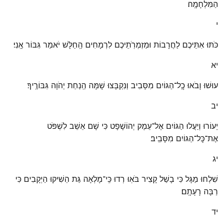
הַמִּלְחָמָֽה׃
י
כֹּתּוּ אִתֵּיכֶם לַחֲרָבוֹת וּמַזְמְרֹֽתֵיכֶם לִרְמָחִים הַֽחַלָּשׁ יֹאמַר גִּבּוֹר אָֽנִי׃
יא
עוּשׁוּ וָבֹאוּ כׇֽל־הַגּוֹיִם מִסָּבִיב וְנִקְבָּצוּ שָׁמָּה הַֽנְחַת יְהֹוָה גִּבּוֹרֶֽיךָ׃
יב
יֵעוֹרוּ וְיַעֲלוּ הַגּוֹיִם אֶל־עֵמֶק יְהוֹשָׁפָט כִּי שָׁם אֵשֵׁב לִשְׁפֹּט
אֶת־כׇּל־הַגּוֹיִם מִסָּבִֽיב׃
יג
שִׁלְחוּ מַגָּל כִּי בָשַׁל קָצִיר בֹּאֽוּ רְדוּ כִּֽי־מָלְאָה גַּת הֵשִׁיקוּ הַיְקָבִים כִּי
רַבָּה רָעָתָֽם׃
יד