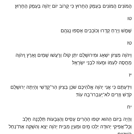
הֲמוֹנִים הֲמוֹנִים בְּעֵמֶק הֶחָרוּץ כִּי קָרוֹב יוֹם יְהֹוָה בְּעֵמֶק הֶחָרֽוּץ׃
טו
שֶׁמֶשׁ וְיָרֵחַ קָדָרוּ וְכוֹכָבִים אָסְפוּ נׇגְהָֽם׃
טז
וַיהֹוָה מִצִּיּוֹן יִשְׁאָג וּמִירוּשָׁלַ͏ִם יִתֵּן קוֹלוֹ וְרָעֲשׁוּ שָׁמַיִם וָאָרֶץ וַֽיהֹוָה
מַחֲסֶה לְעַמּוֹ וּמָעוֹז לִבְנֵי יִשְׂרָאֵֽל׃
יז
וִידַעְתֶּם כִּי אֲנִי יְהֹוָה אֱלֹהֵיכֶם שֹׁכֵן בְּצִיּוֹן הַר־קׇדְשִׁי וְהָיְתָה יְרוּשָׁלַ͏ִם
קֹדֶשׁ וְזָרִים לֹא־יַֽעַבְרוּ־בָהּ עֽוֹד׃
יח
וְהָיָה בַיּוֹם הַהוּא יִטְּפוּ הֶהָרִים עָסִיס וְהַגְּבָעוֹת תֵּלַכְנָה חָלָב
וְכׇל־אֲפִיקֵי יְהוּדָה יֵלְכוּ מָיִם וּמַעְיָן מִבֵּית יְהֹוָה יֵצֵא וְהִשְׁקָה אֶת־נַחַל
הַשִּׁטִּֽים׃