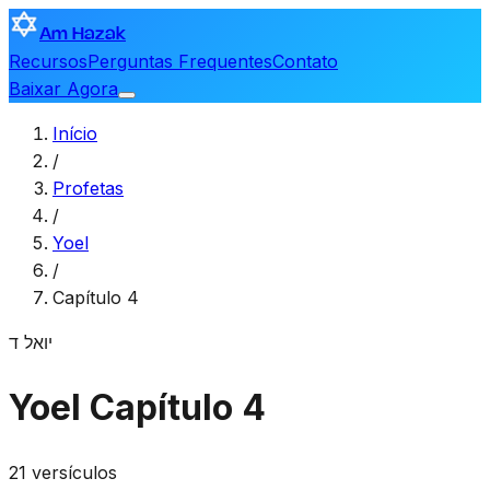
Am Hazak
Recursos
Perguntas Frequentes
Contato
Baixar Agora
Início
/
Profetas
/
Yoel
/
Capítulo 4
יואל
ד
Yoel
Capítulo 4
21 versículos