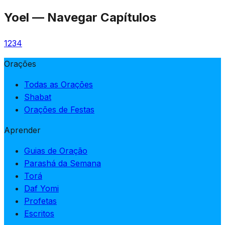
Yoel
—
Navegar Capítulos
1
2
3
4
Orações
Todas as Orações
Shabat
Orações de Festas
Aprender
Guias de Oração
Parashá da Semana
Torá
Daf Yomi
Profetas
Escritos