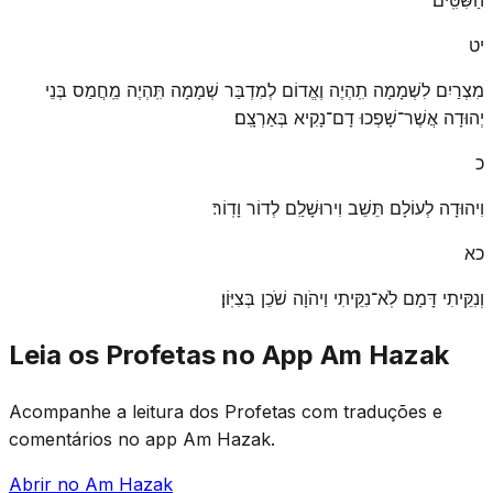
יט
מִצְרַיִם לִשְׁמָמָה תִֽהְיֶה וֶאֱדוֹם לְמִדְבַּר שְׁמָמָה תִּֽהְיֶה מֵֽחֲמַס בְּנֵי
יְהוּדָה אֲשֶׁר־שָׁפְכוּ דָם־נָקִיא בְּאַרְצָֽם׃
כ
וִיהוּדָה לְעוֹלָם תֵּשֵׁב וִירוּשָׁלַ͏ִם לְדוֹר וָדֽוֹר׃
כא
וְנִקֵּיתִי דָּמָם לֹֽא־נִקֵּיתִי וַיהֹוָה שֹׁכֵן בְּצִיּֽוֹן׃
Leia os Profetas no App Am Hazak
Acompanhe a leitura dos Profetas com traduções e
comentários no app Am Hazak.
Abrir no Am Hazak