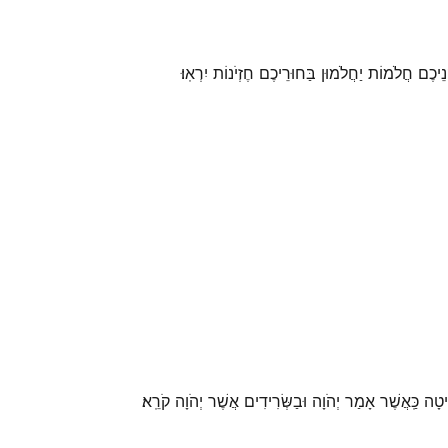
נֵיכֶם חֲלֹמוֹת יַחֲלֹמוּן בַּחוּרֵיכֶם חֶזְיֹנוֹת יִרְאֽוּ׃
לֵיטָה כַּֽאֲשֶׁר אָמַר יְהֹוָה וּבַשְּׂרִידִים אֲשֶׁר יְהֹוָה קֹרֵֽא׃