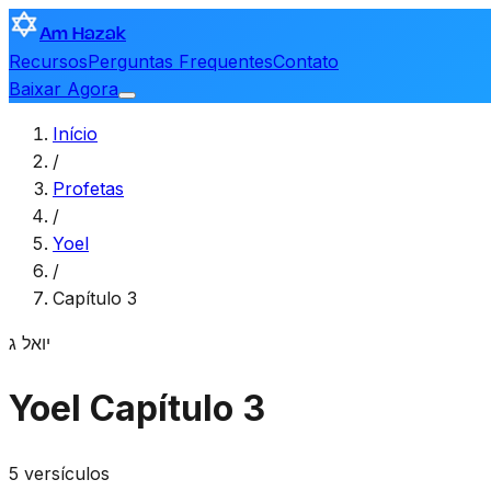
Am Hazak
Recursos
Perguntas Frequentes
Contato
Baixar Agora
Início
/
Profetas
/
Yoel
/
Capítulo 3
יואל
ג
Yoel
Capítulo 3
5 versículos