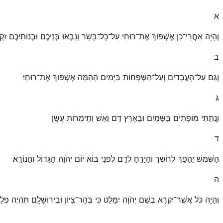
א
וְהָיָה אַחֲרֵי־כֵן אֶשְׁפּוֹךְ אֶת־רוּחִי עַל־כׇּל־בָּשָׂר וְנִבְּאוּ בְּנֵיכֶם וּבְנוֹתֵיכֶם זִקְ
ב
וְגַם עַל־הָעֲבָדִים וְעַל־הַשְּׁפָחוֹת בַּיָּמִים הָהֵמָּה אֶשְׁפּוֹךְ אֶת־רוּחִֽי׃
ג
וְנָֽתַתִּי מֽוֹפְתִים בַּשָּׁמַיִם וּבָאָרֶץ דָּם וָאֵשׁ וְתִֽימְרוֹת עָשָֽׁן׃
ד
הַשֶּׁמֶשׁ יֵהָפֵךְ לְחֹשֶׁךְ וְהַיָּרֵחַ לְדָם לִפְנֵי בּוֹא יוֹם יְהֹוָה הַגָּדוֹל וְהַנּוֹרָֽא׃
ה
וְהָיָה כֹּל אֲשֶׁר־יִקְרָא בְּשֵׁם יְהֹוָה יִמָּלֵט כִּי בְּהַר־צִיּוֹן וּבִירוּשָׁלַ͏ִם תִּהְיֶה פְ