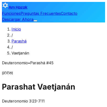
Am Hazak
Funciones
Preguntas Frecuentes
Contacto
Descargar Ahora
Inicio
/
Parashá
/
Vaetjanán
Deuteronomio
•
Parashá #45
וָאֶתְחַנַּן
Parashat Vaetjanán
Deuteronomio 3:23-7:11