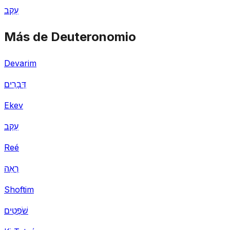
עֵקֶב
Más de Deuteronomio
Devarim
דְּבָרִים
Ekev
עֵקֶב
Reé
רְאֵה
Shoftim
שֹׁפְטִים