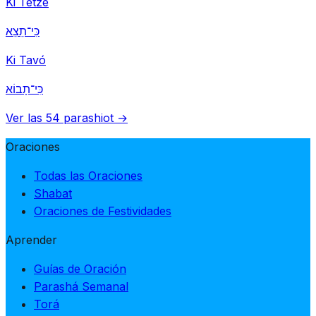
Ki Tetzé
כִּי־תֵצֵא
Ki Tavó
כִּי־תָבוֹא
Ver las 54 parashiot →
Oraciones
Todas las Oraciones
Shabat
Oraciones de Festividades
Aprender
Guías de Oración
Parashá Semanal
Torá