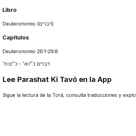
Libro
Deuteronomio
(
דברים
)
Capítulos
Deuteronomio 26:1-29:8
דברים כ״ו:א׳ - כ״ט:ח׳
Lee Parashat Ki Tavó en la App
Sigue la lectura de la Torá, consulta traducciones y exp