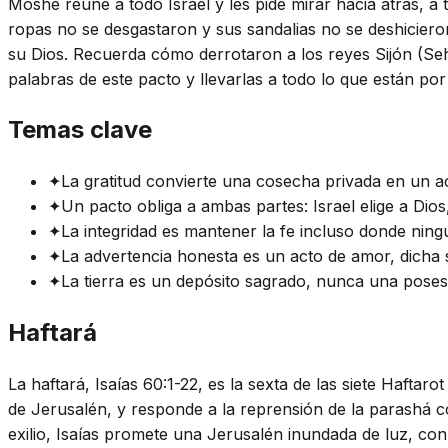
Moshé reúne a todo Israel y les pide mirar hacia atrás, a 
ropas no se desgastaron y sus sandalias no se deshicieron
su Dios. Recuerda cómo derrotaron a los reyes Sijón (Seh
palabras de este pacto y llevarlas a todo lo que están por
Temas clave
✦
La gratitud convierte una cosecha privada en un 
✦
Un pacto obliga a ambas partes: Israel elige a Dios, 
✦
La integridad es mantener la fe incluso donde nin
✦
La advertencia honesta es un acto de amor, dicha 
✦
La tierra es un depósito sagrado, nunca una poses
Haftará
La haftará, Isaías 60:1-22, es la sexta de las siete Hafta
de Jerusalén, y responde a la reprensión de la parashá c
exilio, Isaías promete una Jerusalén inundada de luz, con