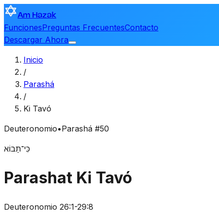
Am Hazak
Funciones
Preguntas Frecuentes
Contacto
Descargar Ahora
Inicio
/
Parashá
/
Ki Tavó
Deuteronomio
•
Parashá #50
כִּי־תָבוֹא
Parashat Ki Tavó
Deuteronomio 26:1-29:8