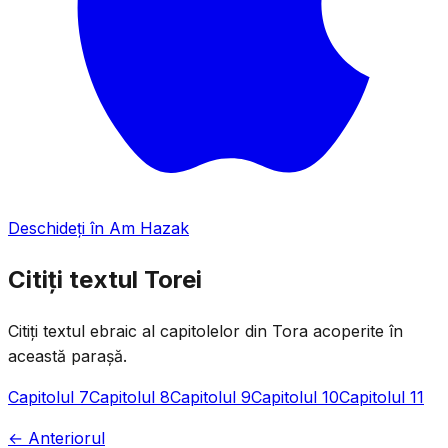
Deschideți în Am Hazak
Citiți textul Torei
Citiți textul ebraic al capitolelor din Tora acoperite în
această parașă.
Capitolul 7
Capitolul 8
Capitolul 9
Capitolul 10
Capitolul 11
← Anteriorul