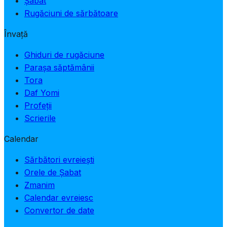
Șabat
Rugăciuni de sărbătoare
Învață
Ghiduri de rugăciune
Parașa săptămânii
Tora
Daf Yomi
Profeții
Scrierile
Calendar
Sărbători evreiești
Orele de Șabat
Zmanim
Calendar evreiesc
Convertor de date