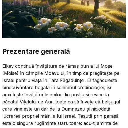
Prezentare generală
Eikev continuă învățătura de rămas bun a lui Moșe
(Moise) în câmpiile Moavului, în timp ce pregătește pe
Israel pentru viața în Țara Făgăduinței. El făgăduiește
binecuvântare bogată în schimbul credincioșiei, își
amintește învățăturile anilor din pustiu și revine la
păcatul Vițelului de Aur, toate ca să învețe că belșugul
care vine este un dar de la Dumnezeu și niciodată
lucrarea propriei mâini a lui Israel. Țesută prin parașă
este o singură rugăminte stăruitoare: adu-ți aminte de