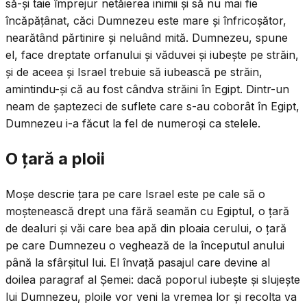
să-și taie împrejur netăierea inimii și să nu mai fie
încăpățânat, căci Dumnezeu este mare și înfricoșător,
nearătând părtinire și neluând mită. Dumnezeu, spune
el, face dreptate orfanului și văduvei și iubește pe străin,
și de aceea și Israel trebuie să iubească pe străin,
amintindu-și că au fost cândva străini în Egipt. Dintr-un
neam de șaptezeci de suflete care s-au coborât în Egipt,
Dumnezeu i-a făcut la fel de numeroși ca stelele.
O țară a ploii
Moșe descrie țara pe care Israel este pe cale să o
moștenească drept una fără seamăn cu Egiptul, o țară
de dealuri și văi care bea apă din ploaia cerului, o țară
pe care Dumnezeu o veghează de la începutul anului
până la sfârșitul lui. El învață pasajul care devine al
doilea paragraf al Șemei: dacă poporul iubește și slujește
lui Dumnezeu, ploile vor veni la vremea lor și recolta va