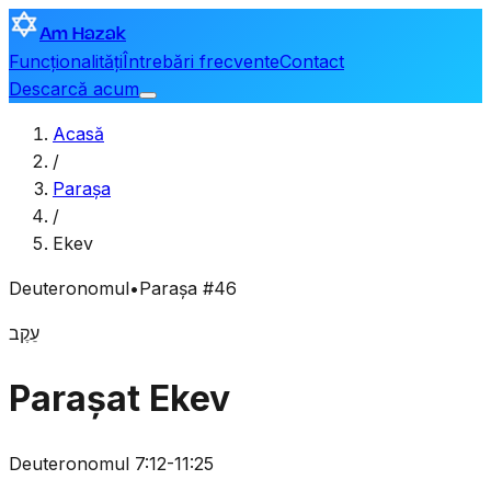
Am Hazak
Funcționalități
Întrebări frecvente
Contact
Descarcă acum
Acasă
/
Parașa
/
Ekev
Deuteronomul
•
Parașa #46
עֵקֶב
Parașat Ekev
Deuteronomul 7:12-11:25