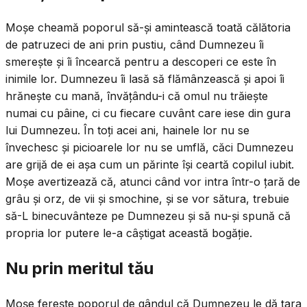
Moșe cheamă poporul să-și amintească toată călătoria
de patruzeci de ani prin pustiu, când Dumnezeu îi
smerește și îi încearcă pentru a descoperi ce este în
inimile lor. Dumnezeu îi lasă să flămânzească și apoi îi
hrănește cu mană, învățându-i că omul nu trăiește
numai cu pâine, ci cu fiecare cuvânt care iese din gura
lui Dumnezeu. În toți acei ani, hainele lor nu se
învechesc și picioarele lor nu se umflă, căci Dumnezeu
are grijă de ei așa cum un părinte își ceartă copilul iubit.
Moșe avertizează că, atunci când vor intra într-o țară de
grâu și orz, de vii și smochine, și se vor sătura, trebuie
să-L binecuvânteze pe Dumnezeu și să nu-și spună că
propria lor putere le-a câștigat această bogăție.
Nu prin meritul tău
Moșe ferește poporul de gândul că Dumnezeu le dă țara