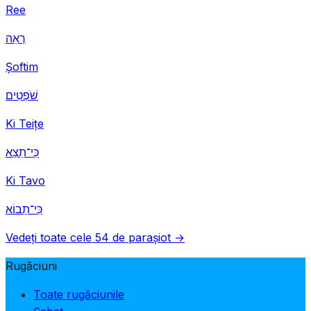
Ree
רְאֵה
Șoftim
שֹׁפְטִים
Ki Teițe
כִּי־תֵצֵא
Ki Tavo
כִּי־תָבוֹא
Vedeți toate cele 54 de parașiot →
Rugăciuni
Toate rugăciunile