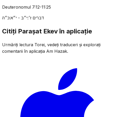
Deuteronomul 7:12-11:25
דברים ז׳:י״ב - י״א:כ״ה
Citiți Parașat Ekev în aplicație
Urmăriți lectura Torei, vedeți traduceri și explorați
comentarii în aplicația Am Hazak.