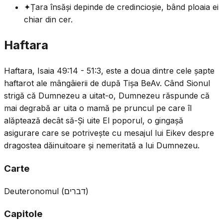
✦
Țara însăși depinde de credincioșie, bând ploaia ei
chiar din cer.
Haftara
Haftara, Isaia 49:14 - 51:3, este a doua dintre cele șapte
haftarot ale mângâierii de după Tișa BeAv. Când Sionul
strigă că Dumnezeu a uitat-o, Dumnezeu răspunde că
mai degrabă ar uita o mamă pe pruncul pe care îl
alăptează decât să-Și uite El poporul, o gingașă
asigurare care se potrivește cu mesajul lui Eikev despre
dragostea dăinuitoare și nemeritată a lui Dumnezeu.
Carte
Deuteronomul
(
דברים
)
Capitole