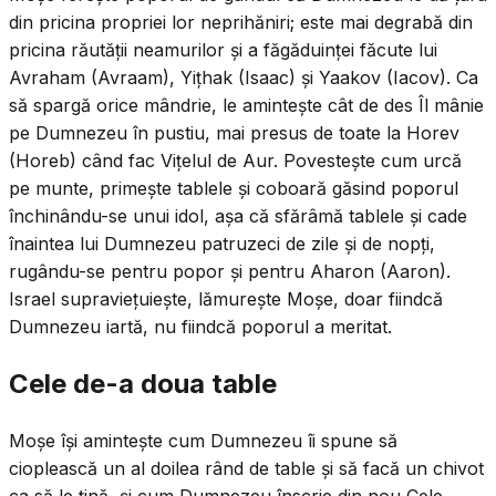
din pricina propriei lor neprihăniri; este mai degrabă din
pricina răutății neamurilor și a făgăduinței făcute lui
Avraham (Avraam), Yițhak (Isaac) și Yaakov (Iacov). Ca
să spargă orice mândrie, le amintește cât de des Îl mânie
pe Dumnezeu în pustiu, mai presus de toate la Horev
(Horeb) când fac Vițelul de Aur. Povestește cum urcă
pe munte, primește tablele și coboară găsind poporul
închinându-se unui idol, așa că sfărâmă tablele și cade
înaintea lui Dumnezeu patruzeci de zile și de nopți,
rugându-se pentru popor și pentru Aharon (Aaron).
Israel supraviețuiește, lămurește Moșe, doar fiindcă
Dumnezeu iartă, nu fiindcă poporul a meritat.
Cele de-a doua table
Moșe își amintește cum Dumnezeu îi spune să
cioplească un al doilea rând de table și să facă un chivot
ca să le țină, și cum Dumnezeu înscrie din nou Cele