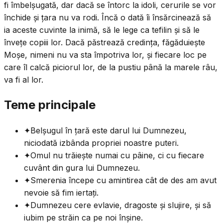
fi îmbelșugată, dar dacă se întorc la idoli, cerurile se vor
închide și țara nu va rodi. Încă o dată îi însărcinează să
ia aceste cuvinte la inimă, să le lege ca tefilin și să le
învețe copiii lor. Dacă păstrează credința, făgăduiește
Moșe, nimeni nu va sta împotriva lor, și fiecare loc pe
care îl calcă piciorul lor, de la pustiu până la marele râu,
va fi al lor.
Teme principale
✦
Belșugul în țară este darul lui Dumnezeu,
niciodată izbânda propriei noastre puteri.
✦
Omul nu trăiește numai cu pâine, ci cu fiecare
cuvânt din gura lui Dumnezeu.
✦
Smerenia începe cu amintirea cât de des am avut
nevoie să fim iertați.
✦
Dumnezeu cere evlavie, dragoste și slujire, și să
iubim pe străin ca pe noi înșine.