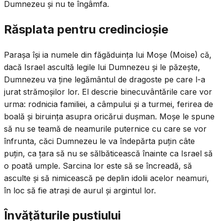
Dumnezeu și nu te îngâmfa.
Răsplata pentru credincioșie
Parașa își ia numele din făgăduința lui Moșe (Moise) că,
dacă Israel ascultă legile lui Dumnezeu și le păzește,
Dumnezeu va ține legământul de dragoste pe care l-a
jurat strămoșilor lor. El descrie binecuvântările care vor
urma: rodnicia familiei, a câmpului și a turmei, ferirea de
boală și biruința asupra oricărui dușman. Moșe le spune
să nu se teamă de neamurile puternice cu care se vor
înfrunta, căci Dumnezeu le va îndepărta puțin câte
puțin, ca țara să nu se sălbăticească înainte ca Israel să
o poată umple. Sarcina lor este să se încreadă, să
asculte și să nimicească pe deplin idolii acelor neamuri,
în loc să fie atrași de aurul și argintul lor.
Învățăturile pustiului