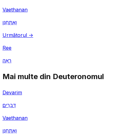
Vaethanan
וָאֶתְחַנַּן
Următorul →
Ree
רְאֵה
Mai multe din Deuteronomul
Devarim
דְּבָרִים
Vaethanan
וָאֶתְחַנַּן