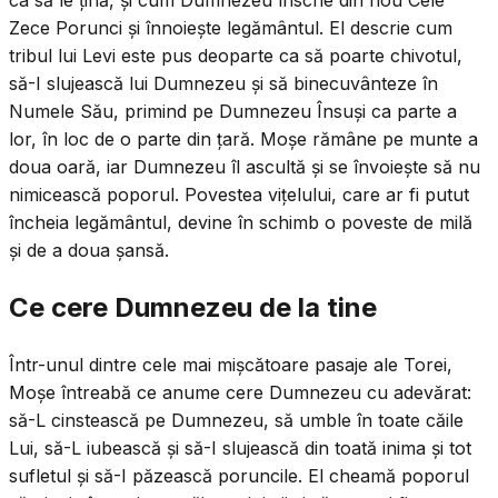
Zece Porunci și înnoiește legământul. El descrie cum
tribul lui Levi este pus deoparte ca să poarte chivotul,
să-I slujească lui Dumnezeu și să binecuvânteze în
Numele Său, primind pe Dumnezeu Însuși ca parte a
lor, în loc de o parte din țară. Moșe rămâne pe munte a
doua oară, iar Dumnezeu îl ascultă și se învoiește să nu
nimicească poporul. Povestea vițelului, care ar fi putut
încheia legământul, devine în schimb o poveste de milă
și de a doua șansă.
Ce cere Dumnezeu de la tine
Într-unul dintre cele mai mișcătoare pasaje ale Torei,
Moșe întreabă ce anume cere Dumnezeu cu adevărat:
să-L cinstească pe Dumnezeu, să umble în toate căile
Lui, să-L iubească și să-I slujească din toată inima și tot
sufletul și să-I păzească poruncile. El cheamă poporul