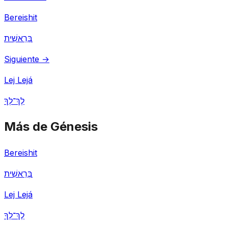
Bereishit
בְּרֵאשִׁית
Siguiente →
Lej Lejá
לֶךְ־לְךָ
Más de Génesis
Bereishit
בְּרֵאשִׁית
Lej Lejá
לֶךְ־לְךָ