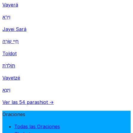
Vayerá
וַיֵּרָא
Jayei Sará
חַיֵּי שָׂרָה
Toldot
תּוֹלְדֹת
Vayetzé
וַיֵּצֵא
Ver las 54 parashiot →
Oraciones
Todas las Oraciones