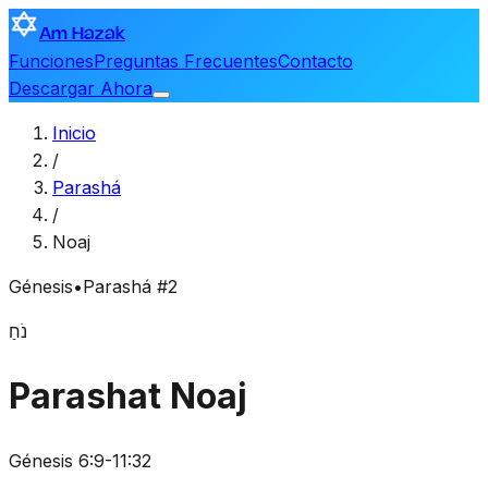
Am Hazak
Funciones
Preguntas Frecuentes
Contacto
Descargar Ahora
Inicio
/
Parashá
/
Noaj
Génesis
•
Parashá #2
נֹחַ
Parashat Noaj
Génesis 6:9-11:32